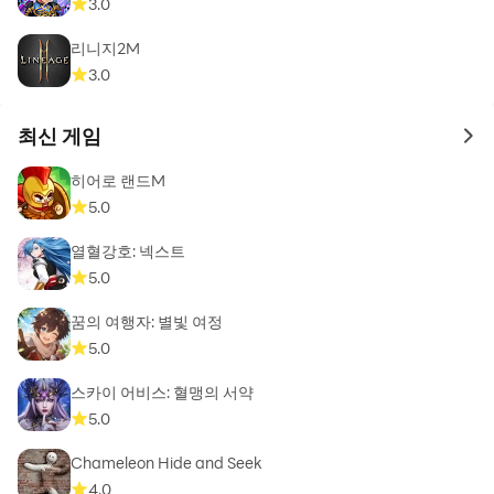
3.0
리니지2M
3.0
최신 게임
to 
히어로 랜드M
5.0
열혈강호: 넥스트
5.0
꿈의 여행자: 별빛 여정
5.0
스카이 어비스: 혈맹의 서약
5.0
Chameleon Hide and Seek
4.0