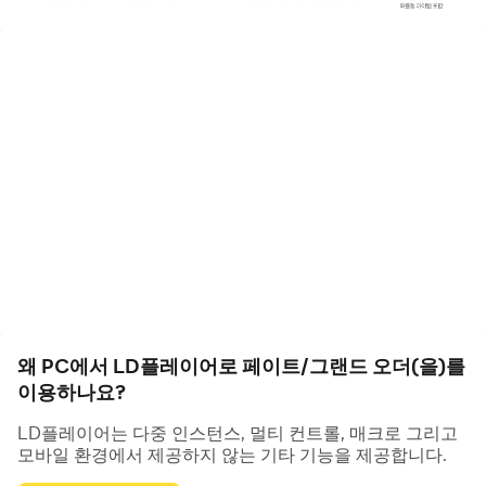
▷인류사를 둘러싼 성배 탐색 대서사 RPG◁
총 100만자 이상의 압도적인 볼륨으로 제작된 메인 시나리
오
서번트와의 인연에 따라 개방되는 막간(幕間)의 이야기
이제는 스토리를 모으세요!
▷한 명 한 명 장인의 손길로 탄생한 캐릭터◁
애니메이션을 보는 듯한 캐릭터 모션 연출
하나하나 정성을 들여 만들어 진 고퀄리티 일러스트
왜 PC에서 LD플레이어로 페이트/그랜드 오더(을)를
▷TYPE-MOON 원작을 계승한 오리지널 페이트 시리즈◁
이용하나요?
LD플레이어는 다중 인스턴스, 멀티 컨트롤, 매크로 그리고
TYPE-MOON 간판 프랜차이즈, Fate의 세계관을 그대로
모바일 환경에서 제공하지 않는 기타 기능을 제공합니다.
반영