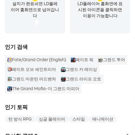
넷마블(주) 대한민국 서울특별시 구로구
설치가 완료되면 LD플레
LD플레이어 홈화면에 표
이어 홈화면으로 넘어갑니
시된 아이콘을 클릭하면
구로구 디지털로26길 38(구로동, 지타워)
다
이용이 가능합니다
08393 557819606 제 2014-서울구로-1028 호 구로구청
인기 검색
Fate/Grand Order (English)
페이트 워
그랜드 투어
페이트 오브 세인트리아
그랜드 카 레이싱
그랜드 마운틴 어드벤처
그랜드 라이프 오토
The Grand Mafia-더 그랜드 마피아
인기 토픽
턴 방식 RPG
싱글 플레이어
스타일
애니메이션