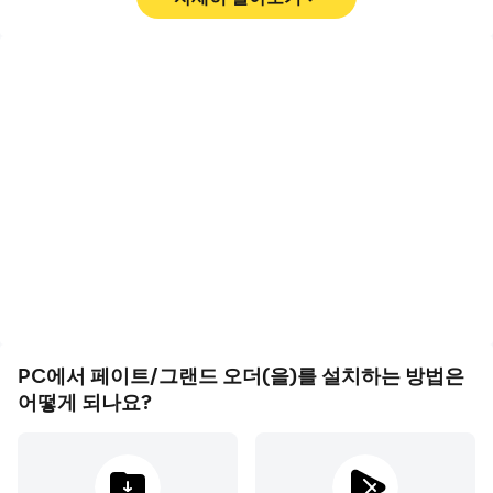
※ 유료 아이템 구매 시 별도의 요금이 부과됩니다.(확률형
아이템 포함)
영상 녹화
키보드 및 마우스
- 공급자: 넷마블㈜ 대표이사: 김병규
- 이용조건 및 기간: 게임 내 별도 고지된 내용에 따름
페이트/그랜드 오더에서의
페이트/그랜드 오더에서 플
(사용기간이 표시되지 않은 경우, 서비스의 종료일까지를
경기 과정와 최종 결과를 쉽
캐릭터 이동, 스킬 선택, 전
게 기록하여 운전 기술을 배
투 등과 같은 작업을 빈번하
사용기간으로 간주)
우고 개선하는 데 도움이 되
게 수행해야 하며, 키보드와
- 결제금액 및 방법: 상품 별 별도 고지된 결제금액 및 결제
며, 다른 플레이어들과 자신
마우스는 더 편리하고 빠른
방법에 따름
의 게임 하이라이트를 공유
반응 속도를 제공할 수 있습
하는 데 도움이 됩니다
니다
(외화 결제 시 환율 및 수수료 등으로 인해 실제 청구금액과
다를 수 있음)
- 상품지급방식: 게임 내 구매한 아이디(캐릭터)로 즉시 지
급
- 최소OS사양: Android 7.0, IOS 11.0
PC에서 페이트/그랜드 오더(을)를 설치하는 방법은
- 주소: 서울특별시 구로구 디지털로 26길 38, G-Tower 넷
어떻게 되나요?
마블
- 사업자 번호: 105-87-64746
- 통신판매업 번호: 제 2014-서울구로-1028 호