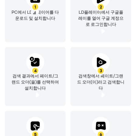
1
2
* 게임물 등급 분류 번호 : 제 CC-OM-221027-001호
PC에서 LD플레이어를 다
LD플레이이에서 구글플
운로드 및 설치합니다
레이를 열어 구글 계정으
- 이용약관 :
로 로그인합니다
http://help.netmarble.com/policy/terms_of_service.as
p?locale=ko
- 개인정보 처리방침 :
http://help.netmarble.com/policy/privacy_policy.asp?
locale=ko
- 서비스 운영 정책 :
4
3
https://help.netmarble.com/web/fgok/policy
검색 결과에서 페이트/그
검색창에서 페이트/그랜
랜드 오더(을)를 선택하여
드 오더(이)라고 검색합니
설치합니다
다
- 고객센터: 1588-3995 (평일 오전10시~오후7시 상담가능)
- 사업자 이메일 : netmarbles@igsinc.co.kr
- 사업자정보 확인/문의하기:
https://help.netmarble.com/game/fgok
----
개발자 연락처 :
5
6