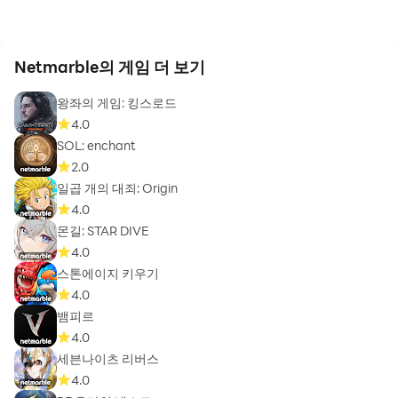
Netmarble의 게임 더 보기
왕좌의 게임: 킹스로드
4.0
SOL: enchant
2.0
일곱 개의 대죄: Origin
4.0
몬길: STAR DIVE
4.0
스톤에이지 키우기
4.0
뱀피르
4.0
세븐나이츠 리버스
4.0