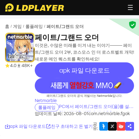
홈
게임
롤플레잉
페이트/그랜드 오더
/
/
/
페이트/그랜드 오더
이것은, 수많은 미래를 이겨 내는 이야기──── 페이
트/그랜드 오더 2부, 코스모스 인 더 로스트벨트 개막!
새로운 메인 퀘스트를 확인하세요!
4.0
48K+
apk 파일 다운로드
recommend
페이트/그랜드 오더의 공식 개발사는 Netmarble입니다.
Netmarble
PC에서 페이트/그랜드 오더(을)를 설치
롤플레잉
하는 방법은 어떻게 되나요?
업데이트 날짜: 2026-08-01
com.netmarble.fgok
공
apk 파일 다운로드
친구 초대하고 돈 벌기
유
: