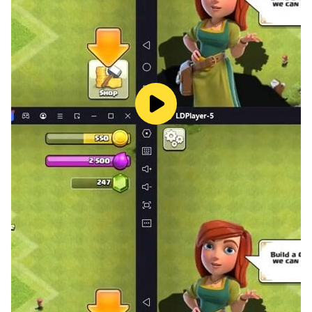
▶▶페그오! 공식 홈페이지◀◀
http://fgo.netmarble.com
▶▶페그오! 공식 커뮤니티◀◀
페이스북: https://www.facebook.com/FateGO.KR
트위터: https://twitter.com/FateGO_KR
최신 페그오 소식을 만나보세요.
[접근권한 안내]
▶ 필수적 접근권한
- 없음
▶ 선택적 접근권한
- 알림(Android 13 이상)