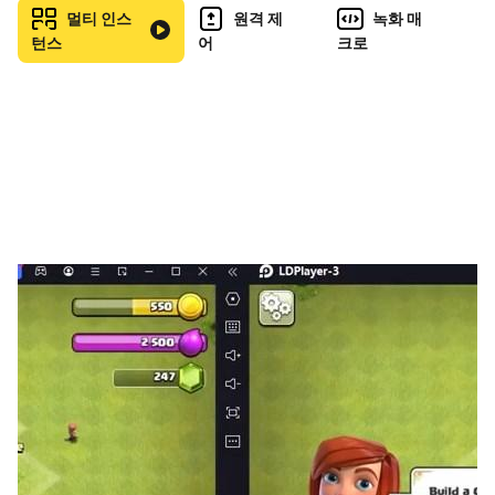
원작(原作)의 작가, 성우, 디자이너가 모두 참여한 오리지널
멀티 인스
원격 제
녹화 매
페이트 작품!
턴스
어
크로
▷이전에 없던 진짜 수 싸움◁
서번트 6인과 함께 싸우자!
랜덤으로 등장하는 커맨드 카드 중 3장을 선택하면 특별한
효과가 발동
특수 게이지(NP)를 모으면 서번트 별 화려한 연출의 필살기
가 발동
▷하면 할수록 빠져드는 비주얼 성장 요소◁
마음이 맞는 서번트를 성장시켜 보세요.
성장할 수록 달라지는 일러스트와 배틀 모션!
비주얼 쾌감을 선사해 드립니다.