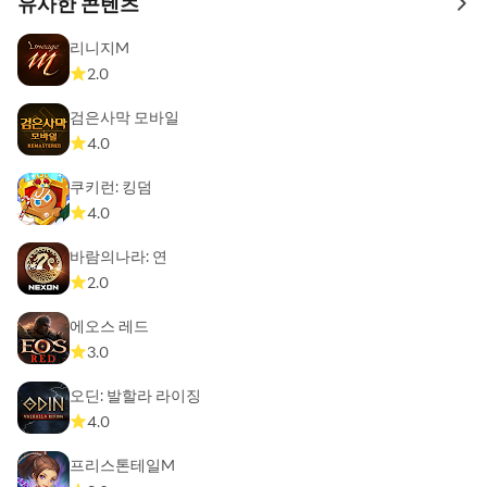
유사한 콘텐츠
to 
리니지M
2.0
검은사막 모바일
4.0
쿠키런: 킹덤
4.0
바람의나라: 연
2.0
에오스 레드
3.0
오딘: 발할라 라이징
4.0
프리스톤테일M