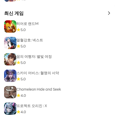
최신 게임
to 
히어로 랜드M
5.0
열혈강호: 넥스트
5.0
꿈의 여행자: 별빛 여정
5.0
스카이 어비스: 혈맹의 서약
5.0
Chameleon Hide and Seek
4.0
프로젝트 오리진 : X
4.0