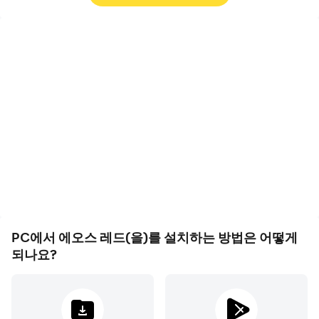
영상 녹화
키보드 및 마우스
에오스 레드에서의 경기 과
에오스 레드에서 플캐릭터
정와 최종 결과를 쉽게 기록
이동, 스킬 선택, 전투 등과
하여 운전 기술을 배우고 개
같은 작업을 빈번하게 수행
선하는 데 도움이 되며, 다
해야 하며, 키보드와 마우스
른 플레이어들과 자신의 게
는 더 편리하고 빠른 반응
임 하이라이트를 공유하는
속도를 제공할 수 있습니다
데 도움이 됩니다
PC에서 에오스 레드(을)를 설치하는 방법은 어떻게
되나요?