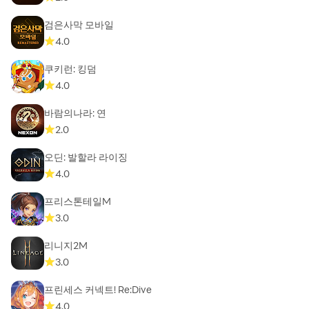
검은사막 모바일
4.0
쿠키런: 킹덤
4.0
바람의나라: 연
2.0
오딘: 발할라 라이징
4.0
프리스톤테일M
3.0
리니지2M
3.0
프린세스 커넥트! Re:Dive
4.0