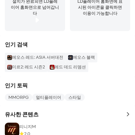
설치가 완료되면 LD플레
LD플레이어 홈화면에 표
이어 홈화면으로 넘어갑니
시된 아이콘을 클릭하면
다
이용이 가능합니다
인기 검색
에오스 레드: ASIA 서버대전
에오스 블랙
미르2: 레드 시즌2
레드 데드 리뎀션
인기 토픽
MMORPG
멀티플레이어
스타일
유사한 콘텐츠
to 
리니지M
2.0