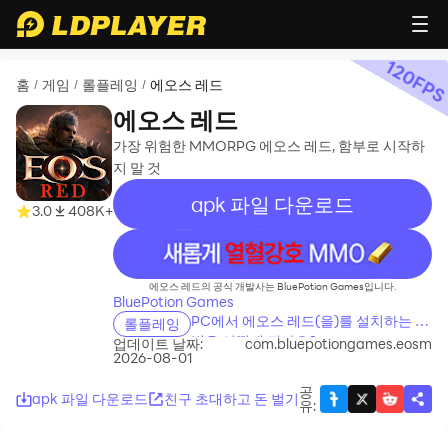
120
FP
홈
게임
롤플레잉
에오스 레드
/
/
/
에오스 레드
가장 위험한 MMORPG 에오스 레드, 함부로 시작하
지 말 것
apk 파일 다운로드
3.0
408K+
recommend
에오스 레드의 공식 개발사는 BluePotion Games입니다.
BluePotion Games
PC에서 에오스 레드(을)를 설치하는 방
롤플레잉
법은 어떻게 되나요?
업데이트 날짜:
com.bluepotiongames.eosm
2026-08-01
공
apk 파일 다운로드
친구 초대하고 돈 벌기
유
: