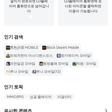
설치가 완료되면 LD플레
LD플레이어 홈화면에 표
이어 홈화면으로 넘어갑니
시된 아이콘을 클릭하면
다
이용이 가능합니다
인기 검색
黑色沙漠 MOBILE
Black Desert Mobile
트레져헌터 어스디펜스포스
펑키메이커: 모바일!
파천일검 모바일
동방불패 모바일
빅팜 : 모바일
루나 모바일
루나 모바일(12)
인기 토픽
MMORPG
싱글 플레이어
리얼리티
유사한 콘텐츠