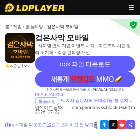
홈
게임
롤플레잉
검은사막 모바일
/
/
/
검은사막 모바일
- 하이델 연회 기념 이벤트 시작 - 아토르의 시련:정
예 초기화 - 각종 편의성 개선
apk 파일 다운로드
4.0
1M+
recommend
검은사막 모바일의 공식 개발사는 PEARL ABYSS입니다.
PEARL ABYSS
PC에서 검은사막 모바일(을)를 설치하
롤플레잉
는 방법은 어떻게 되나요?
업데이트 날짜:
com.pearlabyss.blackdesertm
2026-07-22
공
apk 파일 다운로드
친구 초대하고 돈 벌기
유
: