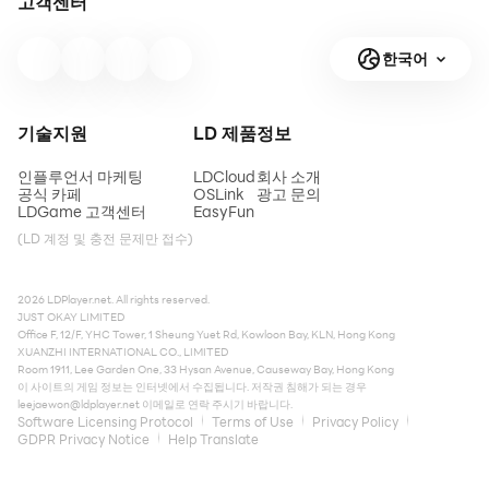
고객센터
한국어
기술지원
LD 제품
정보
인플루언서 마케팅
LDCloud
회사 소개
공식 카페
OSLink
광고 문의
LDGame 고객센터
EasyFun
(LD 계정 및 충전 문제만 접수)
2026 LDPlayer.net. All rights reserved.
JUST OKAY LIMITED
Office F, 12/F, YHC Tower, 1 Sheung Yuet Rd, Kowloon Bay, KLN, Hong Kong
XUANZHI INTERNATIONAL CO., LIMITED
Room 1911, Lee Garden One, 33 Hysan Avenue, Causeway Bay, Hong Kong
이 사이트의 게임 정보는 인터넷에서 수집됩니다. 저작권 침해가 되는 경우
leejaewon@ldplayer.net
이메일로 연락 주시기 바랍니다.
Software Licensing Protocol
Terms of Use
Privacy Policy
GDPR Privacy Notice
Help Translate