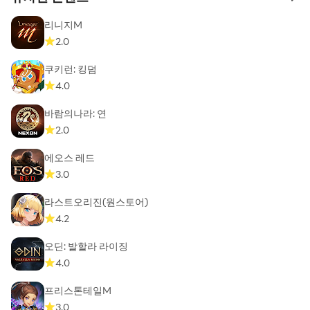
to 
리니지M
2.0
쿠키런: 킹덤
4.0
바람의나라: 연
2.0
에오스 레드
3.0
라스트오리진(원스토어)
4.2
오딘: 발할라 라이징
4.0
프리스톤테일M
3.0