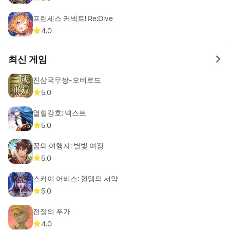
프린세스 커넥트! Re:Dive
4.0
최신 게임
to 
진삼국무쌍-오버로드
5.0
열혈강호: 넥스트
5.0
꿈의 여행자: 별빛 여정
5.0
스카이 어비스: 혈맹의 서약
5.0
전장의 푸가
4.0