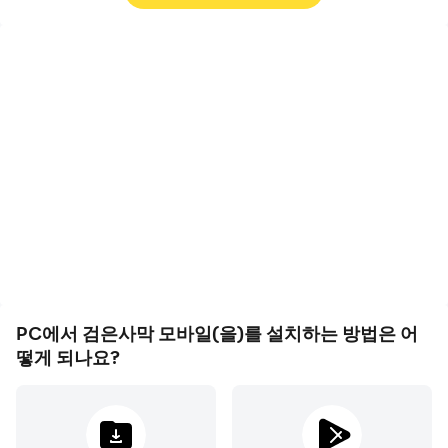
영상 녹화
키보드 및 마우스
검은사막 모바일에서의 경
검은사막 모바일에서 플캐
기 과정와 최종 결과를 쉽게
릭터 이동, 스킬 선택, 전투
기록하여 운전 기술을 배우
등과 같은 작업을 빈번하게
고 개선하는 데 도움이 되
수행해야 하며, 키보드와 마
며, 다른 플레이어들과 자신
우스는 더 편리하고 빠른 반
의 게임 하이라이트를 공유
응 속도를 제공할 수 있습니
하는 데 도움이 됩니다
다
PC에서 검은사막 모바일(을)를 설치하는 방법은 어
떻게 되나요?