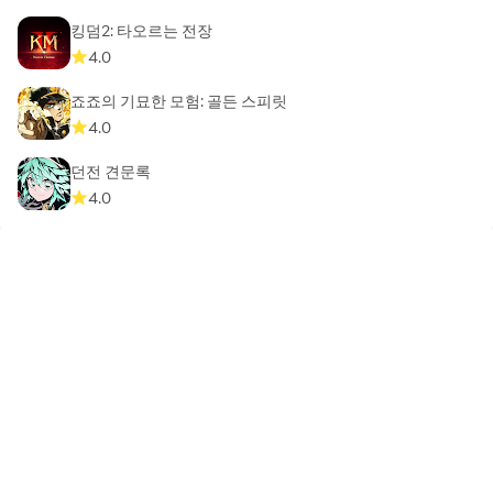
킹덤2: 타오르는 전장
4.0
죠죠의 기묘한 모험: 골든 스피릿
4.0
던전 견문록
4.0