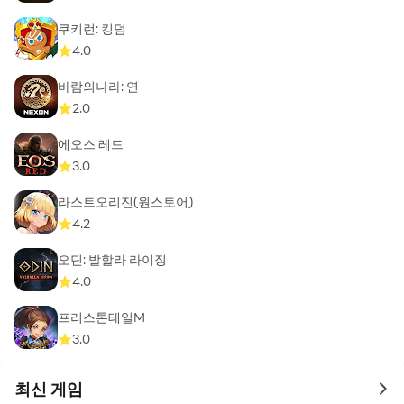
쿠키런: 킹덤
4.0
바람의나라: 연
2.0
에오스 레드
3.0
라스트오리진(원스토어)
4.2
오딘: 발할라 라이징
4.0
프리스톤테일M
3.0
최신 게임
to 