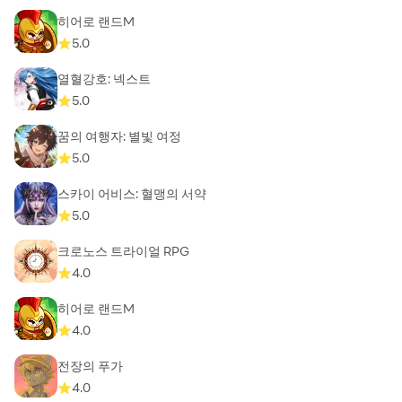
히어로 랜드M
5.0
열혈강호: 넥스트
5.0
꿈의 여행자: 별빛 여정
5.0
스카이 어비스: 혈맹의 서약
5.0
크로노스 트라이얼 RPG
4.0
히어로 랜드M
4.0
전장의 푸가
4.0