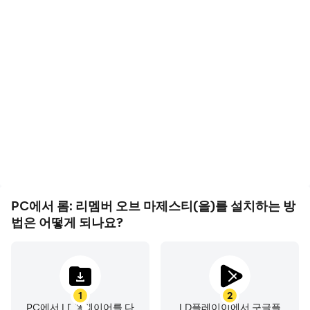
영상 녹화
키보드 및 마우스
롬: 리멤버 오브 마제스티에
롬: 리멤버 오브 마제스티에
서의 경기 과정와 최종 결과
서 플캐릭터 이동, 스킬 선
를 쉽게 기록하여 운전 기술
택, 전투 등과 같은 작업을
을 배우고 개선하는 데 도움
빈번하게 수행해야 하며, 키
이 되며, 다른 플레이어들과
보드와 마우스는 더 편리하
자신의 게임 하이라이트를
고 빠른 반응 속도를 제공할
공유하는 데 도움이 됩니다
수 있습니다
PC에서 롬: 리멤버 오브 마제스티(을)를 설치하는 방
법은 어떻게 되나요?
1
2
PC에서 LD플레이어를 다
LD플레이이에서 구글플