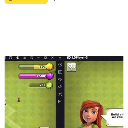
■ 음미하라, 칼데라스 대륙의 대서사시!
5개 대륙에서 펼쳐지는 방대한 스토리 퀘스트
■ 성장하라, 익숙하지만 깊이를 더한 시스템
현상수배/ 감옥 /가드 시스템/ 가디언&코스튬
■ 인내하라, 상식적이고 납득가능한 상점
코스튬은 내 클래스만! 가디언은 게임 재화로 소환!
[ROM 공식 커뮤니티]
- 웹사이트: https://rom.redlabgames.net/
- 커뮤니티: https://cafe.daum.net/ROM.Official.KR
- 카카오톡 플러스 친구: https://pf.kakao.com/_dMhjG
- 유튜브:
https://www.youtube.com/@ROM_RememberOfMajes
ty