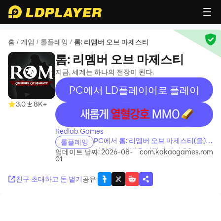
홈
게임
롤플레잉
롬: 리멤버 오브 마제스티
/
/
/
롬: 리멤버 오브 마제스티
지금, 세계는 하나의 전장이 된다.
PC에서 LD플레이어로 플레이
3.0
8K+
recommend
Redlab Games
PC에서 롬: 리멤버 오브 마제스티(을)를
롤플레잉
설치하는 방법은 어떻게 되나요?
업데이트 날짜: 2026-08-
com.kakaogames.rom
01
친구 초대하고 돈 벌기
공유
: