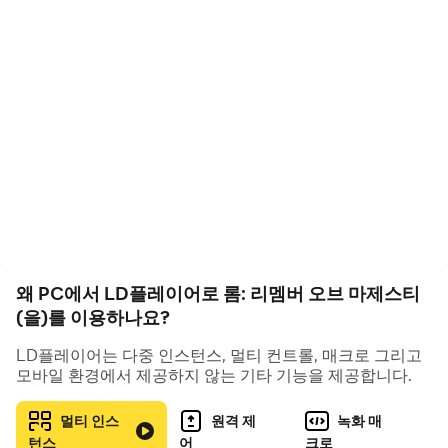
▣ 게임 소개 ▣
칼데라스 대륙에서 펼쳐지는 대서사시!
경계가 없는 글로벌 전장에서 맞붙어라!
■ 기억하라, 노력하면 강해질 수 있었던 그시절!
정통 하드코어 MMORPG / PC & 모바일 동시 지원
■ 참전하라, 국가의 경계가 없는 치열한 전장 속으로!
세계는 하나의 전장!
글로벌 원 빌드/ 동시번역 시스템
왜 PC에서 LD플레이어로 롬: 리멤버 오브 마제스티
■ 쟁취하라, 승리한 자만이 누리는 부와 명예, 그리고 권력!
(을)를 이용하나요?
영지전/ 공성전/ 군주전으로 이어지는 끝없는 전쟁
LD플레이어는 다중 인스턴스, 멀티 컨트롤, 매크로 그리고
모바일 환경에서 제공하지 않는 기타 기능을 제공합니다.
■ 만끽하라, 극한의 자유 경제 시스템
개인거래 / 봉인시스템 / 서버 및 월드 거래소
멀티 인스
원격 제
녹화 매
턴스
어
크로