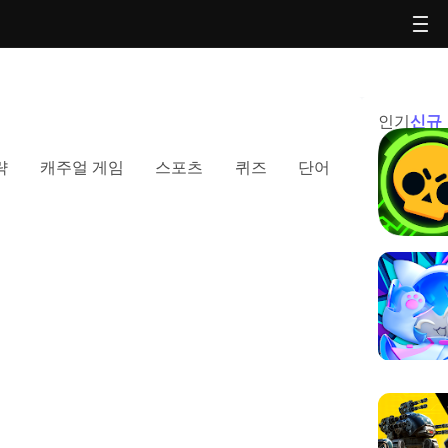
인기
신규
략
캐주얼 게임
스포츠
퀴즈
단어