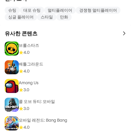
슈팅
대포 슈팅
멀티플레이어
경쟁형 멀티플레이어
싱글 플레이어
스타일
만화
유사한 콘텐츠
to 
브롤스타즈
4.0
배틀그라운드
4.0
Among Us
3.0
콜 오브 듀티: 모바일
3.0
모바일 레전드: Bang Bang
4.0