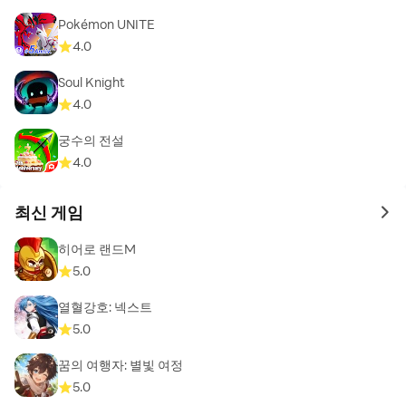
Pokémon UNITE
4.0
Soul Knight
4.0
궁수의 전설
4.0
최신 게임
to 
히어로 랜드M
5.0
열혈강호: 넥스트
5.0
꿈의 여행자: 별빛 여정
5.0