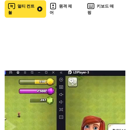
멀티 컨트
원격 제
키보드 매
4. 강력한 한방으로 슈퍼 플레이
롤
어
핑
대난투의 백미! 궁극기 한방으로 전세 역전
총 200여 개의 궁극기 스킬과 전략으로 MVP가 되어보세요
5. 예전 감성 그대로 클래식 모드 지원
포트리스M에서 예전의 빽샷, 고각샷 그대로를 느껴보세요
접근 권한 안내
[선택적 접근 권한]
▶사진, 미디어, 파일 사용
이 권한은 게임 업데이트 진행 시 사용되는 권한입니다. 기
타 파일은 수정 또는 편집하지 않습니다.
▶마이크
이 권한은 네이버 카페 SDK를 통해 게임 화면 촬영 시 녹음