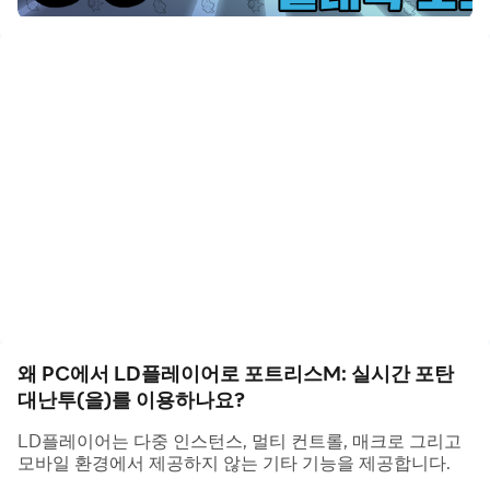
나만의 탱크 육성, 쏘고, 피하고, 궁극기까지
쉴 새 없이 펼쳐지는 탱크들의 대난투를 즐기세요
★공식카페 바로가기
1. 실시간 포탄 대난투
눈치, 전략, 화력 대결까지 끝없이 치열해지는 전투 시스템
2. 취향 저격 나만의 탱크
총 50여 종의 탱크와 캐릭터 중 나만의 탱크를 골라보세요!
육성할 수록 달라지는 외형과 강력한 파워!!
3. 전략의 궁극 나만의 스킬 아이템
왜 PC에서 LD플레이어로 포트리스M: 실시간 포탄
한방에 넉다운-더블탄, 전략적 위치선정-이동탄
대난투(을)를 이용하나요?
나만의 아이템 세팅으로 전략 플레이를 즐기세요
상대 탱크를 처치해서 별을 획득하고 승리 보상 상자를 받으
LD플레이어는 다중 인스턴스, 멀티 컨트롤, 매크로 그리고
세요
모바일 환경에서 제공하지 않는 기타 기능을 제공합니다.