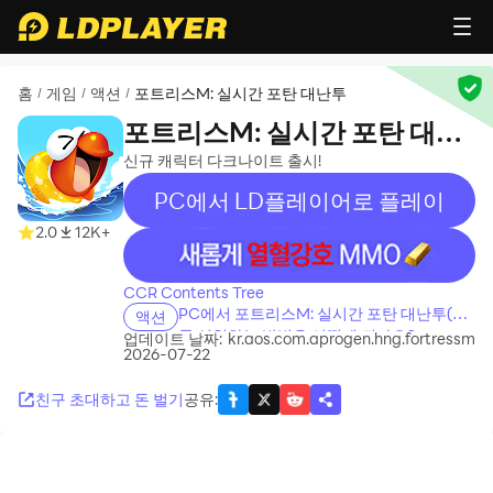
홈
게임
액션
포트리스M: 실시간 포탄 대난투
/
/
/
포트리스M: 실시간 포탄 대난
투
신규 캐릭터 다크나이트 출시!
PC에서 LD플레이어로 플레이
2.0
12K+
recommend
CCR Contents Tree
PC에서 포트리스M: 실시간 포탄 대난투(을)
액션
를 설치하는 방법은 어떻게 되나요?
업데이트 날짜:
kr.aos.com.aprogen.hng.fortressm
2026-07-22
친구 초대하고 돈 벌기
공유
: