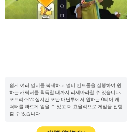
[주의 사항]
필수적 접근 권한 철회 시 리소스 중단 혹은 게임 접속 불가
현상이 발생할 수 있습니다.
▶ 고객센터
reprivacy@ccr.co.kr
개발자 연락처 :
상호: 씨씨알컨텐츠트리
대표자 성명: 김광회
쉽게 여러 멀티를 복제하고 멀티 컨트롤을 실행하여 원
주소: 서울특별시 강남구 테헤란로77길 13 창조빌딩 2층
하는 캐릭터를 획득할 때까지 리세마라할 수 있습니다.
영문주소: 2F Changjo Bldg, 13, Teheran-ro 77-gil,
포트리스M: 실시간 포탄 대난투에서 원하는 0티어 캐
Gangnam-gu, Seoul, Republic of Korea
릭터를 빠르게 얻을 수 있고 더 효율적으로 게임을 진행
이메일: reprivacy@ccr.co.kr
할 수 있습니다
대표번호: 02-6246-2017
----