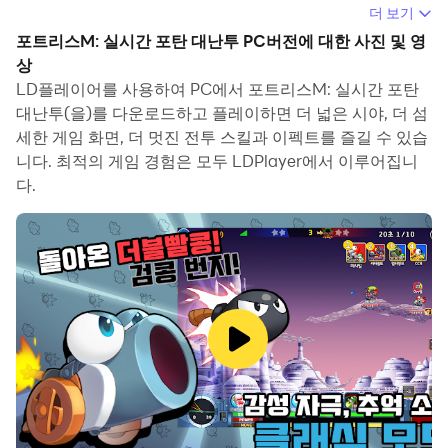
니다.
더 보기
포트리스M: 실시간 포탄 대난투 PC버전에 대한 사진 및 영
컴퓨터에서 포트리스M: 실시간 포탄 대난투(을)를 실행하
상
면 보다 큰 화면에서 이용할 수 있으며, 마우스와 키보드로
LD플레이어를 사용하여 PC에서 포트리스M: 실시간 포탄
앱을 이용하는 것이 화면을 터치하는 것보다 훨씬 빠릅니다.
대난투(을)를 다운로드하고 플레이하면 더 넓은 시야, 더 섬
동시에 기기의 배터리 문제에 대해 걱정할 필요가 없습니다.
세한 게임 화면, 더 멋진 전투 스킬과 이펙트를 즐길 수 있습
니다. 최적의 게임 경험은 모두 LDPlayer에서 이루어집니
다중 인스턴스 및 멀티 컨트롤 기능을 통해 컴퓨터에서 여러
다.
애플리케이션과 계정을 동시에 이용할 수도 있습니다.
또한 파일 전송 기능을 통해 이미지, 비디오 및 파일을 공유
하는 것도 매우 쉬워집니다.
컴퓨터에서 포트리스M: 실시간 포탄 대난투(을)를 다운로
드하고 실행하여 큰 화면과 고화질의 PC 환경에서 즐기세
요!
국민 게임은 영원하다!
200만 다운로드, 실시간 포탄 대난투! 포트리스M