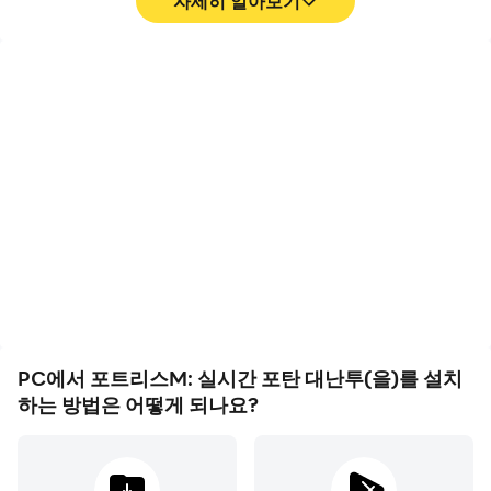
자세히 알아보기
개발자 연락처 :
CCR CONTENTSTREE 2/F
13 Teheran-ro 77-gil Gangnam-gu
고 프레임
영상 녹화
강남구, 서울특별시 06157
고 FPS 지원에, 포트리스M:
포트리스M: 실시간 포탄 대
South Korea 207-86-00357 2018-서울강남-03056 공정
실시간 포탄 대난투의 게임
난투에서의 경기 과정와 최
거래위원회
화면은 더 부드럽고 액션은
종 결과를 쉽게 기록하여 운
더 연속적으로 표현되어 포
전 기술을 배우고 개선하는
트리스M: 실시간 포탄 대난
데 도움이 되며, 다른 플레
투 게임을 플레이하는 시각
이어들과 자신의 게임 하이
적 경험과 몰입감을 향상시
라이트를 공유하는 데 도움
켰습니다
이 됩니다
PC에서 포트리스M: 실시간 포탄 대난투(을)를 설치
하는 방법은 어떻게 되나요?