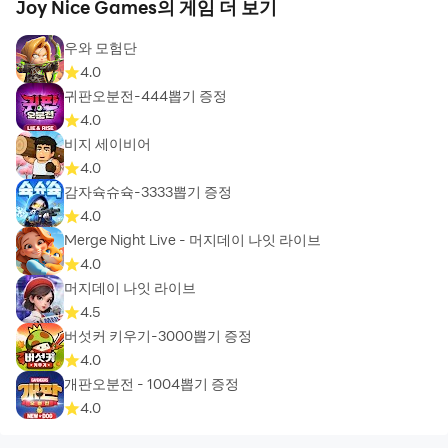
Joy Nice Games의 게임 더 보기
우와 모험단
4.0
귀판오분전-444뽑기 증정
4.0
비지 세이비어
4.0
감자슉슈슉-3333뽑기 증정
4.0
Merge Night Live - 머지데이 나잇 라이브
4.0
머지데이 나잇 라이브
4.5
버섯커 키우기-3000뽑기 증정
4.0
개판오분전 - 1004뽑기 증정
4.0