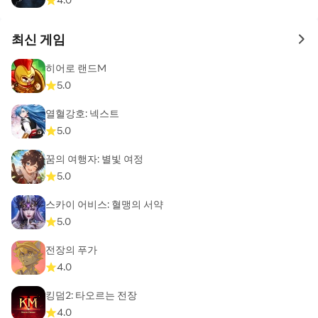
최신 게임
to 
히어로 랜드M
5.0
열혈강호: 넥스트
5.0
꿈의 여행자: 별빛 여정
5.0
스카이 어비스: 혈맹의 서약
5.0
전장의 푸가
4.0
킹덤2: 타오르는 전장
4.0