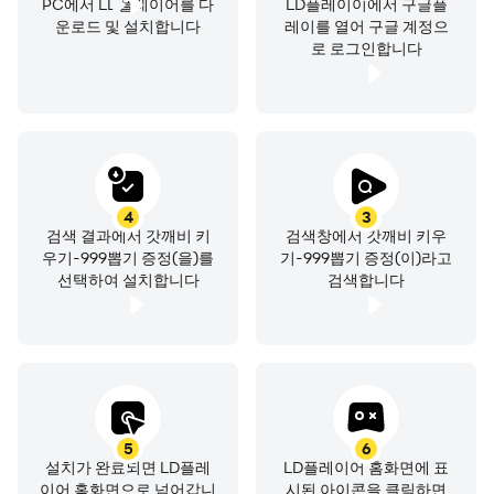
접
선택하여 이길 수 있는 구간에서만 도전하는 것이 현명합
PC에서 LD플레이어를 다
LD플레이이에서 구글플
운로드 및 설치합니다
레이를 열어 구글 계정으
니다. 전력 수치 비슷한 상대는 먼저 전투 로그를 확인하면
로 로그인합니다
상성
파악
및
무기
/
스킬
조정의
힌트가 됩니다.
초보도
금방
고수가
된다
!
전략이
곧
성장이다
단순한 방치형 게임 같지만, 자원 관리, 성장 순서, 콘텐츠 타
4
3
이밍 조절 등 전략적 요소가 성장을 가속화합니다. 이 가이
검색 결과에서 갓깨비 키
검색창에서 갓깨비 키우
드와 함께 플레이한다면, 남들과는 다른 성장 루트를 개척할
우기-999뽑기 증정(을)를
기-999뽑기 증정(이)라고
선택하여 설치합니다
검색합니다
수 있습니다.
결론: LD플레이어로 갓깨비를 제대로 즐기자!
"갓깨비 키우기 - 999뽑기 증정"의 매력을 100% 경험하고
싶다면, 지금 바로 LD플레이어를 다운로드해 PC에서 시작
해보세요. 멀티 인스턴스, 키매핑, 자동 반복 기능을 활용하
5
6
면 방치형 RPG의 진정한 묘미를 더욱 깊이 체감할 수 있습
설치가 완료되면 LD플레
LD플레이어 홈화면에 표
니다.
이어 홈화면으로 넘어갑니
시된 아이콘을 클릭하면