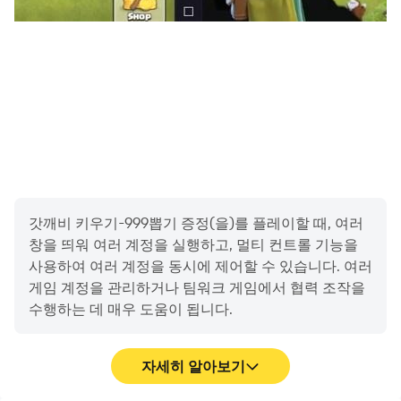
4. 성장 자원은 우선순위 필수
각종 성장 자원(재련석, 정령석, 골드 등)은 무한히 얻을 수
있는 것이 아니므로, 효율적인
분배가
필요합니다. 초보자라
면 특히 다음 우선순위를 지키는 것이 좋습니다:
① 무기
강화 > ② 스킬
레벨
업 > ③ 정령
강화 > ④
장비
재련
코스튬과 탈 것, 펫은 수치
증가
대비
비용이
크므로
후
순위
갓깨비 키우기-999뽑기 증정(을)를 플레이할 때, 여러
창을 띄워 여러 계정을 실행하고, 멀티 컨트롤 기능을
특히 재련석은 이벤트
상점에서
싸게
살
수
있는
시점까지
사용하여 여러 계정을 동시에 제어할 수 있습니다. 여러
아껴두는 것이 현명합니다.
게임 계정을 관리하거나 팀워크 게임에서 협력 조작을
5. 퀘스트 조건 미리 확인
수행하는 데 매우 도움이 됩니다.
메인 퀘스트나 도전 퀘스트는 단순 클리어가 아니라, 특정
장비 착용 또는 강화 조건이 포함되어 있는 경우가 많습니
자세히 알아보기
다. 스테이지를 먼저 밀기보다는 퀘스트
조건을
미리
확인하