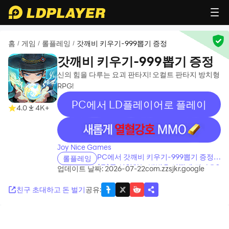
홈
게임
롤플레잉
갓깨비 키우기-999뽑기 증정
/
/
/
갓깨비 키우기-999뽑기 증정
신의 힘을 다루는 요괴 판타지! 오컬트 판타지 방치형
RPG!
PC에서 LD플레이어로 플레이
4.0
4K+
recommend
Joy Nice Games
PC에서 갓깨비 키우기-999뽑기 증정
롤플레잉
(을)를 설치하는 방법은 어떻게 되나요?
업데이트 날짜: 2026-07-22
com.zzsjkr.google
친구 초대하고 돈 벌기
공유
: