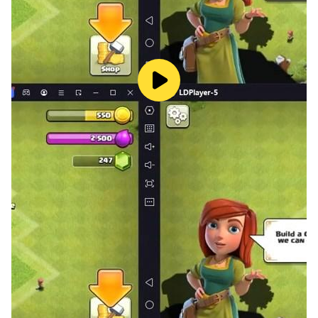
2. 자동 사냥은 설정을 세밀하게
갓깨비 키우기에서는 자동 사냥을 켜둔다고 해서 무조건 효
율적으로 플레이되는 것이 아닙니다. 장비가 너무 강해져도
스테이지 클리어 속도가 느려지고, 반대로 너무 약하면 클리
어 자체가 불가능합니다. 이럴 경우 일부
스킬을
수동으
로
설정하거나, 적정
구간
반복으로
재조정하는 것이 필요합
니다. 혹시 자동 사냥 도중 ‘보상 획득률이 급감’한다면, 현재
장비 기준에 맞춰 몇
단계
낮은
스테이지로
내려가는
것이
더 효율적입니다.
3. 일일 콘텐츠는 아침에 먼저 소화
매일 초기화되는 콘텐츠(진령 던전, 일일 보스 등)는 가능하
면 초기화
직후인
오전
시간대에
소화하는 것이 좋습니다.
일부 이벤트는 일일 단위 누적 보상 구조이기 때문에, 아침
에 완료 후 추가
자원
회복
시간을
확보할 수 있습니다. 게다
가 일일 콘텐츠 완료 후 ‘방치 수익률’이 향상되는 경우가 많
으므로, 가능한 빠르게 소화하고 하루를 시작하는 것이 유리
합니다.