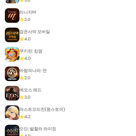
리니지M
2.0
검은사막 모바일
4.0
쿠키런: 킹덤
4.0
바람의나라: 연
2.0
에오스 레드
3.0
라스트오리진(원스토어)
4.2
오딘: 발할라 라이징
4.0