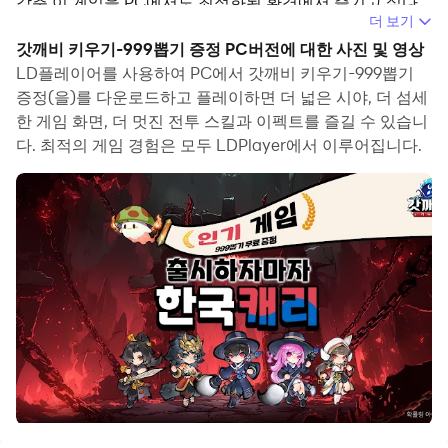
갖춘 이 게임을 PC에서도 최적화된 환경에서 즐기고 싶다
더 보기
면 LD플레이어를 적극 추천합니다!
갓깨비 키우기-999뽑기 증정 PC버전에 대한 사진 및 영상
LD플레이어를 사용하여 PC에서 갓깨비 키우기-999뽑기
증정(을)를 다운로드하고 플레이하면 더 넓은 시야, 더 섬세
LD
플레이어로
더
쾌적한
갓깨비
플레이
!
한 게임 화면, 더 멋진 전투 스킬과 이펙트를 즐길 수 있습니
다. 최적의 게임 경험은 모두 LDPlayer에서 이루어집니다.
모바일에서 느끼는 한계 없이, 갓깨비 키우기의 방치형 콘텐
츠와 빠른 뽑기 시스템을 LD플레이어를 통해 큰 화면과 안
정적인 성능으로 만끽할 수 있습니다. 자동 사냥, 멀티 계정
플레이, 매크로 기능까지 지원되어, 반복 플레이의 효율도
극대화됩니다.
지금 바로 LD플레이어를 설치하고, 갓깨비 키우기의 세계
로 더 편하게 떠나보세요!
독특하고
코믹한
도깨비
세계관