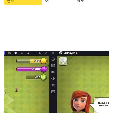
턴스
어
크로
뽑기로 얻은 도깨비들은 레벨업, 진화, 합성을 통해 더욱 강
력해지고, 조합에 따라 다양한 전략 덱 구성이 가능합니다.
자동 전투 시스템과 빠른 전개, 풍부한 일일 미션과 보상이
반복 플레이의 재미를 더해줍니다.
실전
운영
팁
:
고수들이
챙기는
트릭
7
가지
1. 뽑기는 타이밍이 생명
999뽑기는 게임 초반의 강력한 혜택이지만, 무턱대고 진행
하면 자원만 낭비하고 기대만큼의 성과를 얻기 어렵습니다.
이 게임은 확률
업
이벤트
또는
특정
테마
뽑기가 별도로 존
재하며, 그 시점에 맞춰 뽑기를 진행하면
SSR
등급
아이템
이나
코스튬
획득
확률이
유의미하게
상승합니다. 따라서
999뽑기 무료권을 일단 모아두고, 확률 상승 이벤트가 시작
되면 그때 몰아서 돌리는 것이 효율적입니다.