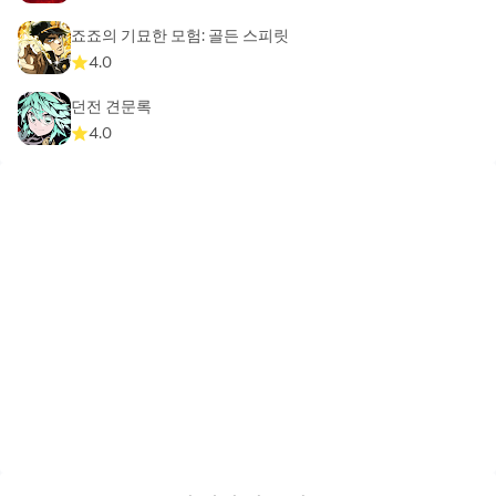
죠죠의 기묘한 모험: 골든 스피릿
4.0
던전 견문록
4.0