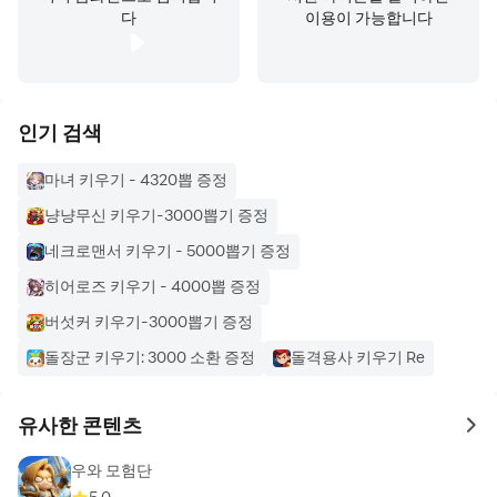
다
이용이 가능합니다
인기 검색
마녀 키우기 - 4320뽑 증정
냥냥무신 키우기-3000뽑기 증정
네크로맨서 키우기 - 5000뽑기 증정
히어로즈 키우기 - 4000뽑 증정
버섯커 키우기-3000뽑기 증정
돌장군 키우기: 3000 소환 증정
돌격용사 키우기 Re
유사한 콘텐츠
to 
우와 모험단
5.0