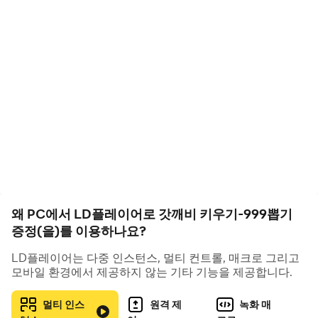
갓깨비 키우기는 한국 전통 설화를 기반으로 한 도깨비 캐릭
터들이 중심입니다. 각 도깨비는 고유 능력과 외형을 가지고
있어 수집 욕구를 자극하며, 성장과 진화 과정을 통해 점점
강력해지는 재미를 선사합니다.
스토리는 간단하지만, 유머러스한 대사와 연출이 가볍게 즐
기기에 딱 맞습니다. 만화풍 그래픽과 신비로운 세계관이 조
화를 이루며, 누구나 부담 없이 빠져들 수 있는 매력을 가집
니다.
핵심
재미
요소
: 999
회
무료
뽑기와
중독성
강한
성장
시스
왜 PC에서 LD플레이어로 갓깨비 키우기-999뽑기
템
증정(을)를 이용하나요?
게임 초반 제공되는 999회 무료 뽑기는 강력한 도깨비를 빠
LD플레이어는 다중 인스턴스, 멀티 컨트롤, 매크로 그리고
모바일 환경에서 제공하지 않는 기타 기능을 제공합니다.
르게 확보할 수 있는 기회입니다. 다만, 무턱대고 뽑기보다
는 확률 업 이벤트 시점을 노려 뽑기를 집중적으로 진행하는
멀티 인스
원격 제
녹화 매
것이 효율적입니다.