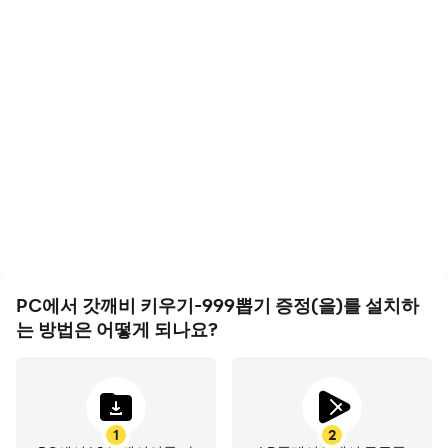
고
준비한 뒤 한꺼번에 해결하면 시간 낭비를 줄일 수 있습
니다. 퀘스트 조건과 콘텐츠 조건이 겹치는 구간에서는, 먼
영상 녹화
키보드 및 마우스
저 퀘스트 요구를 만족시키고 콘텐츠 진입을 병행하면 효율
갓깨비 키우기-999뽑기 증
갓깨비 키우기-999뽑기 증
이 2배입니다.
정에서의 경기 과정와 최종
정에서 플캐릭터 이동, 스킬
결과를 쉽게 기록하여 운전
선택, 전투 등과 같은 작업
6. 이벤트 상점은 매일 방문 필수
기술을 배우고 개선하는 데
을 빈번하게 수행해야 하며,
갓깨비 키우기에서는 간혹 이벤트
상점이
접속
시점마다
초
도움이 되며, 다른 플레이어
키보드와 마우스는 더 편리
들과 자신의 게임 하이라이
하고 빠른 반응 속도를 제공
기화되거나
구성
변경이
되는
경우가 있습니다. 아무 행동
트를 공유하는 데 도움이 됩
할 수 있습니다
없이 접속만 하더라도 무료
재화나
소량
코인을
얻는
상점
니다
이
열리는
경우도 있으니, 꼭 매일 1회 이상 들러보는 것이
좋습니다. 또한
‘
광고
시청
후
1
회
갱신
’
기능을
이용하면
,
유
용한
아이템이
뜰
때까지
반복
시도
가능합니다
.
PC에서 갓깨비 키우기-999뽑기 증정(을)를 설치하
7. PvP·보스전은 무조건 ‘타이밍’
는 방법은 어떻게 되나요?
PvP 결투장이나 보스 도전은 무조건
참여보다
타이밍과
전
력
차이
확인이
핵심입니다. 자동 매칭 구조이기 때문에, 전
투력 차이가 크면 패배 시 포인트를 잃고 재도전 비용만 소
모됩니다. 자신의 전력과 가장 가까운 상대를 수동으로
직
1
2