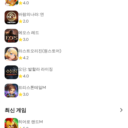
4.0
바람의나라: 연
2.0
에오스 레드
3.0
라스트오리진(원스토어)
4.2
오딘: 발할라 라이징
4.0
프리스톤테일M
3.0
최신 게임
to 
히어로 랜드M