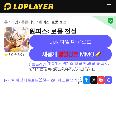
홈
게임
롤플레잉
원피스: 보물 전설
/
/
/
원피스: 보물 전설
apk 파일 다운로드
recommend
recommend
5.0
3K+
PC에서 원피스: 보물 전설(을)를 설치하
롤플레잉
는 방법은 어떻게 되나요?
업데이트 날짜: 2025-04-15
com.tfhzkr.ld
공
apk 파일 다운로드
친구 초대하고 돈 벌기
유
: