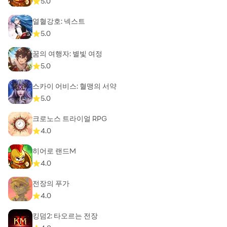
5.0
열혈강호: 넥스트
5.0
꿈의 여행자: 별빛 여정
5.0
스카이 어비스: 혈맹의 서약
5.0
크로노스 트라이얼 RPG
4.0
히어로 랜드M
4.0
전장의 푸가
4.0
킹덤2: 타오르는 전장