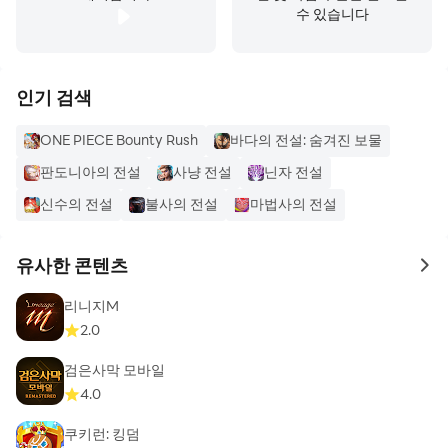
수 있습니다
인기 검색
ONE PIECE Bounty Rush
바다의 전설: 숨겨진 보물
판도니아의 전설
사냥 전설
닌자 전설
신수의 전설
불사의 전설
마법사의 전설
유사한 콘텐츠
to 
리니지M
2.0
검은사막 모바일
4.0
쿠키런: 킹덤