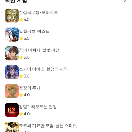
최신 게임
to 
진삼국무쌍-오버로드
5.0
열혈강호: 넥스트
5.0
꿈의 여행자: 별빛 여정
5.0
스카이 어비스: 혈맹의 서약
5.0
전장의 푸가
4.0
킹덤2: 타오르는 전장
4.0
죠죠의 기묘한 모험: 골든 스피릿