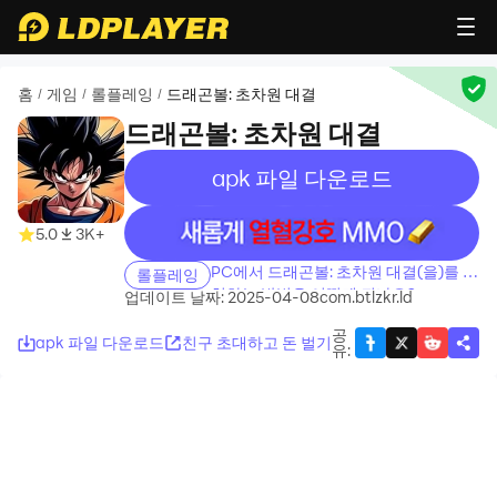
홈
게임
롤플레잉
드래곤볼: 초차원 대결
/
/
/
드래곤볼: 초차원 대결
apk 파일 다운로드
recommend
recommend
5.0
3K+
PC에서 드래곤볼: 초차원 대결(을)를 설
롤플레잉
치하는 방법은 어떻게 되나요?
업데이트 날짜: 2025-04-08
com.btlzkr.ld
공
apk 파일 다운로드
친구 초대하고 돈 벌기
유
: