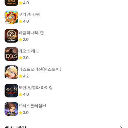
4.0
쿠키런: 킹덤
4.0
바람의나라: 연
2.0
에오스 레드
3.0
라스트오리진(원스토어)
4.2
오딘: 발할라 라이징
4.0
프리스톤테일M
3.0