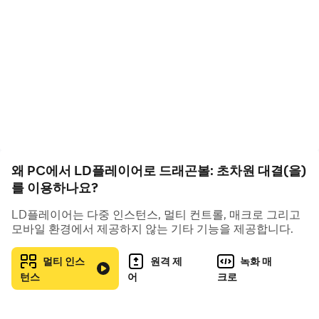
초열전투 경험, 짜릿한 콤보!
실시간 대전, 전략적 배치, 거북이파 에너지파, 계왕권 등의
시그니처 기술을 시전하며 실제로 맞붙는 듯한 최고의 쾌감
을 즐기세요!
넓은 우주 탐험, 숨겨진 스토리 해제!
지구에서 나메크성까지, 인조인간편에서 마인 부우편까지,
클래식 스토리를 다시 경험하고 알려지지 않은 이스터 에그
를 발견하세요!
왜 PC에서 LD플레이어로 드래곤볼: 초차원 대결(을)
를 이용하나요?
풍부한 게임 모드, 다양한 요구 충족!
LD플레이어는 다중 인스턴스, 멀티 컨트롤, 매크로 그리고
PVP 아레나, PVE 던전 도전, 월드 보스전 등... 당신이 일대
모바일 환경에서 제공하지 않는 기타 기능을 제공합니다.
일 대결을 좋아하든 팀전을 좋아하든, 자신만의 무대를 찾을
수 있습니다!
멀티 인스
원격 제
녹화 매
턴스
어
크로
개성 있는 캐릭터 육성, 최강 팀 구축!
수집, 육성, 진화, 각성 등... 다양한 방법으로 캐릭터의 힘을