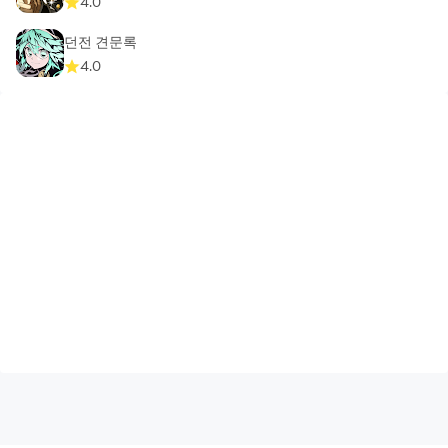
4.0
던전 견문록
4.0