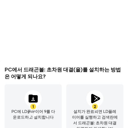
드래곤볼: 초차원 대결에서
드래곤볼: 초차원 대결에서
의 경기 과정와 최종 결과를
플캐릭터 이동, 스킬 선택,
쉽게 기록하여 운전 기술을
전투 등과 같은 작업을 빈번
배우고 개선하는 데 도움이
하게 수행해야 하며, 키보드
되며, 다른 플레이어들과 자
와 마우스는 더 편리하고 빠
신의 게임 하이라이트를 공
른 반응 속도를 제공할 수
유하는 데 도움이 됩니다
있습니다
PC에서 드래곤볼: 초차원 대결(을)를 설치하는 방법
은 어떻게 되나요?
1
2
PC에 LD플레이어 9를 다
설치가 완료되면 LD플레
운로드하고 설치합니다
이어를 실행하고 검색란에
서 드래곤볼: 초차원 대결