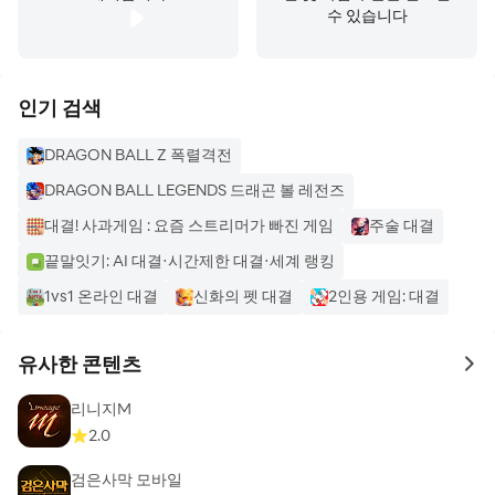
수 있습니다
인기 검색
DRAGON BALL Z 폭렬격전
DRAGON BALL LEGENDS 드래곤 볼 레전즈
대결! 사과게임 : 요즘 스트리머가 빠진 게임
주술 대결
끝말잇기: AI 대결·시간제한 대결·세계 랭킹
1vs1 온라인 대결
신화의 펫 대결
2인용 게임: 대결
유사한 콘텐츠
to 
리니지M
2.0
검은사막 모바일