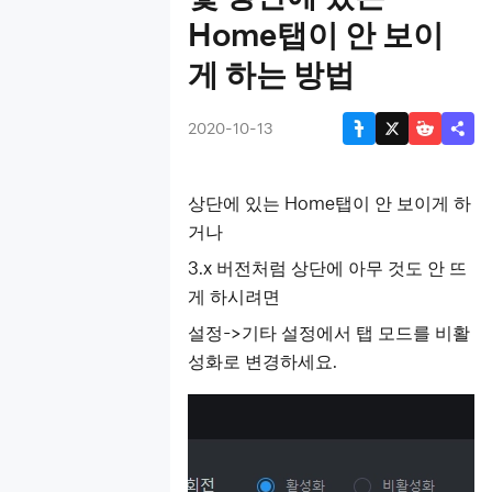
원키매크로 설
Home탭이 안 보이
정법
게 하는 방법
가상키 설정법
PC와 LDPlayer
간 폴더 공유
2020-10-13
콘솔 명령어
게임 패드/ 조이
스틱 튜토리얼
상단에
있는
Home탭이 안 보이게 하
스크립트 기능
거나
동영상 녹화
3.x 버전처럼 상단에 아무 것도 안 뜨
진단정보 확인
게 하시려면
방법
설정
->기타 설정에서 탭 모드를 비활
ADB Shell 주요
명령어 및 사용
성화로 변경하세요.
법
탭 모드
클라우드 기능
'Esc로 전체화면
나가기' 비활성