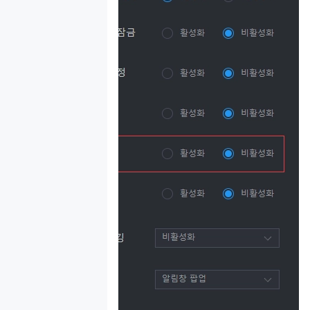
화
CPU 및 메모리
설정
120 고프레임으
로 게임 플레이
하는 방법
바탕화면 배경
바꾸는 방법
게임 설치
성능 상향
멀티 인스턴
스
네트워크
데이터
기타