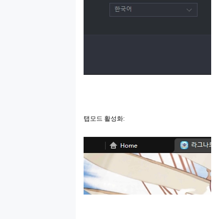
튜토리얼 영
상
탭모드
활성화
: