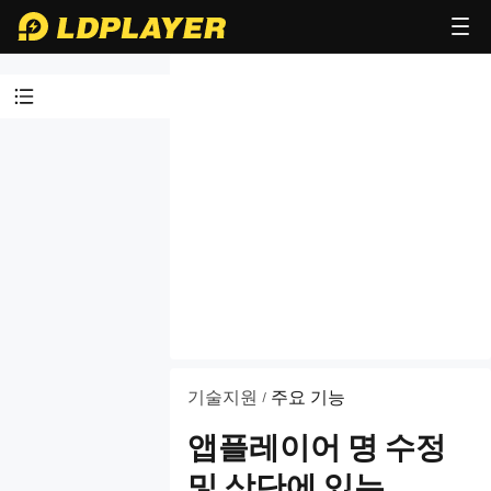
공지
LD플레이어
정보
제휴 파트너
십
설치 및 실행
이슈
VT (또는
기술지원
주요 기능
/
SVM)
앱플레이어 명 수정
주요 기능
및 상단에 있는