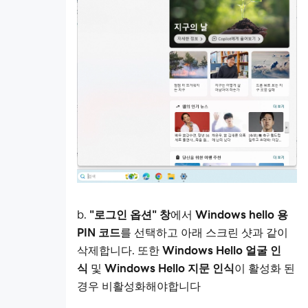
CPU 점
유율 과
다 현상
가상메
모리 설
정
CPU 과
다 현상
그래픽
깨짐 현
상
멀티
b.
"로그인 옵션" 창
에서
Windows hello 용
인스턴
PIN 코드
를 선택하고 아래 스크린 샷과 같이
스
삭제합니다. 또한
Windows Hello 얼굴 인
네트
식
및
Windows Hello 지문 인식
이 활성화 된
워크
경우 비활성화해야합니다
데이