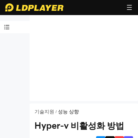
공지
LD플
레이어
정보
제휴
파트너
십
설치
기술지원
성능 상향
/
및 실
행 이
Hyper-v 비활성화 방법
슈