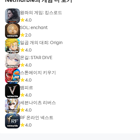
왕좌의 게임: 킹스로드
4.0
SOL: enchant
2.0
일곱 개의 대죄: Origin
4.0
몬길: STAR DIVE
4.0
스톤에이지 키우기
4.0
뱀피르
4.0
세븐나이츠 리버스
4.0
RF 온라인 넥스트
4.0