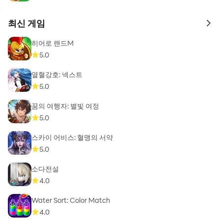
최신 게임
to 
히어로 랜드M
5.0
열혈강호: 넥스트
5.0
꿈의 여행자: 별빛 여정
5.0
스카이 어비스: 혈맹의 서약
5.0
소다전설
4.0
Water Sort: Color Match
4.0