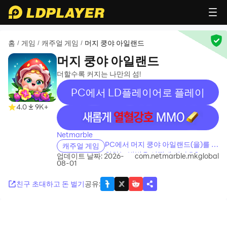
홈
게임
캐주얼 게임
머지 쿵야 아일랜드
/
/
/
머지 쿵야 아일랜드
더할수록 커지는 나만의 섬!
PC에서 LD플레이어로 플레이
4.0
9K+
recommend
Netmarble
PC에서 머지 쿵야 아일랜드(을)를 설
캐주얼 게임
치하는 방법은 어떻게 되나요?
업데이트 날짜: 2026-
com.netmarble.mkglobal
08-01
친구 초대하고 돈 벌기
공유
: