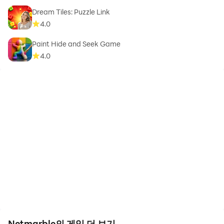
Dream Tiles: Puzzle Link​
4.0
Paint Hide and Seek Game
4.0
Netmarble의 게임 더 보기