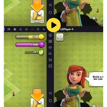
급
- 최소OS사양: Android 5.0
- 주소: 서울특별시 구로구 디지털로 28길 38, G-Tower 넷
마블
- 사업자 번호: 105-87-64746
- 통신판매업 번호: 제 2014-서울구로-1028 호
[접근권한 안내]
▶ 필수적 접근권한
: 없음
▶ 선택적 접근권한
- 알림(Android 13 이상)
: 푸시 알림 수신 시 사용합니다.
- 사진 및 동영상, 음악 및 오디오(Android 10 미만)
: 스크린샷 저장 기능에 사용합니다.
※ Android 10 이상 : 스크린샷 저장 시 앱 자체 기능을 활용
합니다.