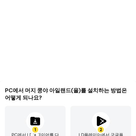
https://help.netmarble.com/web/mkgb/policy
고 프레임
영상 녹화
- 고객센터: 1588-3995 (평일 오전10시~오후7시 상담가능)
고 FPS 지원에, 머지 쿵야
머지 쿵야 아일랜드에서의
- 사업자 이메일: netmarbles@igsinc.co.kr
아일랜드의 게임 화면은 더
경기 과정와 최종 결과를 쉽
- 사업자정보 확인/문의하기:
부드럽고 액션은 더 연속적
게 기록하여 운전 기술을 배
https://help.netmarble.com/game/mkgb
으로 표현되어 머지 쿵야 아
우고 개선하는 데 도움이 되
일랜드 게임을 플레이하는
며, 다른 플레이어들과 자신
----
시각적 경험과 몰입감을 향
의 게임 하이라이트를 공유
개발자 연락처 :
상시켰습니다
하는 데 도움이 됩니다
넷마블(주) 대한민국 서울특별시 구로구
구로구 디지털로26길 38(구로동, 지타워)
08393 557819606 제 2014-서울구로-1028 호 구로구청
PC에서 머지 쿵야 아일랜드(을)를 설치하는 방법은
어떻게 되나요?
1
2
PC에서 LD플레이어를 다
LD플레이이에서 구글플