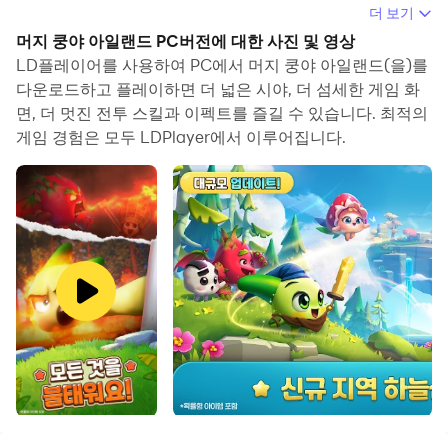
컴퓨터에서 머지 쿵야 아일랜드(을)를 실행하면 보다 큰 화
더 보기
면에서 이용할 수 있으며, 마우스와 키보드로 앱을 이용하는
머지 쿵야 아일랜드 PC버전에 대한 사진 및 영상
것이 화면을 터치하는 것보다 훨씬 빠릅니다. 동시에 기기의
LD플레이어를 사용하여 PC에서 머지 쿵야 아일랜드(을)를
배터리 문제에 대해 걱정할 필요가 없습니다.
다운로드하고 플레이하면 더 넓은 시야, 더 섬세한 게임 화
면, 더 멋진 전투 스킬과 이펙트를 즐길 수 있습니다. 최적의
다중 인스턴스 및 멀티 컨트롤 기능을 통해 컴퓨터에서 여러
게임 경험은 모두 LDPlayer에서 이루어집니다.
애플리케이션과 계정을 동시에 이용할 수도 있습니다.
또한 파일 전송 기능을 통해 이미지, 비디오 및 파일을 공유
하는 것도 매우 쉬워집니다.
컴퓨터에서 머지 쿵야 아일랜드(을)를 다운로드하고 실행하
여 큰 화면과 고화질의 PC 환경에서 즐기세요!
귀여운 섬의 정령 쿵야들과 함께 오염된 섬을 정화시켜주세
요!
인류 최후의 생존자로 정령왕이 된 당신, 오직 당신만이 머
지로 이 섬을 구해줄수 있습니다!