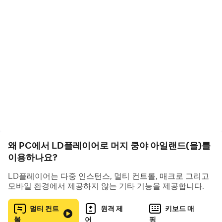
정화된 섬을 예쁜 꽃들과 건물들로 채워주세요!
아름다운 섬에서 쿵야들이 다시 행복하게 살수 있을거에요!
[게임 소개]
▶자꾸자꾸 합치고 싶은 ”머지”
쿵야 섬에서는 쿵야도 자원들도 합치면 쑥쑥 커요!
멈출 수 없는 머지의 재미를 느껴보세요.
▶봐도봐도 귀여운 섬의 정령 ”쿵야”
한명한명 다른 개성을 가진 쿵야들을 만나보세요.
귀여운 쿵야들이 모두 섬에 돌아올수 있도록 도와주실거
왜 PC에서 LD플레이어로 머지 쿵야 아일랜드(을)를
죠?
이용하나요?
▶손끝으로 만드는 아름다운 “섬 꾸미기”
LD플레이어는 다중 인스턴스, 멀티 컨트롤, 매크로 그리고
모바일 환경에서 제공하지 않는 기타 기능을 제공합니다.
홀씨가 꽃이되고, 통나무가 집이 돼요!
아름다운 섬에서 쿵야들이 행복하게 살수 있도록 예쁘게 꾸
멀티 컨트
원격 제
키보드 매
며주세요!
롤
어
핑