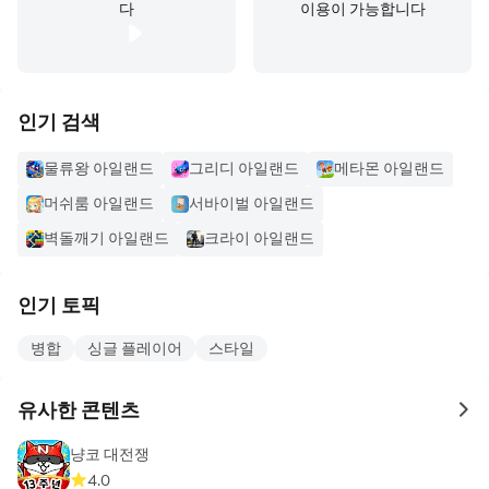
다
이용이 가능합니다
인기 검색
물류왕 아일랜드
그리디 아일랜드
메타몬 아일랜드
머쉬룸 아일랜드
서바이벌 아일랜드
벽돌깨기 아일랜드
크라이 아일랜드
인기 토픽
병합
싱글 플레이어
스타일
유사한 콘텐츠
to 
냥코 대전쟁
4.0