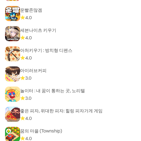
운빨존많겜
4.0
세븐나이츠 키우기
4.0
아처키우기 : 방치형 디펜스
4.0
아이러브커피
3.0
놀이터 : 내 꿈이 통하는 곳, 노리텔
3.0
좋은 피자, 위대한 피자: 힐링 피자가게 게임
4.0
꿈의 마을 (Township)
4.0