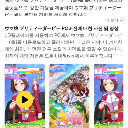
플랫폼으로, 강한 기능을 제공하여 ウマ娘 プリティーダー
ビー에서 몰입형 경험을 선사해 드립니다.
더 보기
컴퓨터에서 ウマ娘 プリティーダービー(을)를 플레이할 때,
ウマ娘 プリティーダービー PC버전에 대한 사진 및 영상
자신의 게임 패드로 게임을 조작하고 싶다면, LD플레이어
LD플레이어를 사용하여 PC에서 ウマ娘 プリティーダービ
에서 자동으로 활성화되는 게임패드 감지 기능이 여러분이
ー(을)를 다운로드하고 플레이하면 더 넓은 시야, 더 섬세한
게임 화면, 더 멋진 전투 스킬과 이펙트를 즐길 수 있습니다.
몇 번의 간단한 클릭으로 컨트롤을 사용자 정의하고 몰입적
최적의 게임 경험은 모두 LDPlayer에서 이루어집니다.
인 레이싱 장면과 도전을 즐길 수 있도록 도와줍니다.
고 프레임 지원에, 게임 내 다양한 트랙 디자인, 풍부한 지형
및 환경 변화도 더욱 현실적이고 세밀해집니다.
동시에 동영상 녹화 기능을 사용하면 모든 멋진 하이라이트
를 쉽게 기록하고 친구들과 공유하거나 동영상을 제작하는
데 편리합니다. 지금 컴퓨터에서 ウマ娘 プリティーダービ
ー(을)를 다운로드하고 플레이를 하세요!
育成ウマ娘&サポートカード新登場！ピックアップガチャ