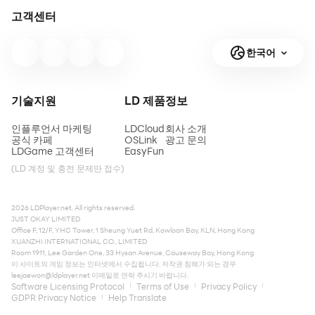
고객센터
한국어
기술지원
LD 제품
정보
인플루언서 마케팅
LDCloud
회사 소개
공식 카페
OSLink
광고 문의
LDGame 고객센터
EasyFun
(LD 계정 및 충전 문제만 접수)
2026 LDPlayer.net. All rights reserved.
JUST OKAY LIMITED
Office F, 12/F, YHC Tower, 1 Sheung Yuet Rd, Kowloon Bay, KLN, Hong Kong
XUANZHI INTERNATIONAL CO., LIMITED
Room 1911, Lee Garden One, 33 Hysan Avenue, Causeway Bay, Hong Kong
이 사이트의 게임 정보는 인터넷에서 수집됩니다. 저작권 침해가 되는 경우
leejaewon@ldplayer.net
이메일로 연락 주시기 바랍니다.
Software Licensing Protocol
Terms of Use
Privacy Policy
GDPR Privacy Notice
Help Translate