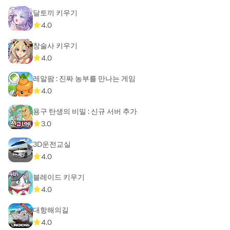
달토끼 키우기
4.0
창술사 키우기
4.0
레알팜 : 진짜 농부를 만나는 게임
4.0
용구 탄생의 비밀 : 신규 서버 추가
3.0
3D운전교실
4.0
블레이드 키우기
4.0
대항해의길
4.0