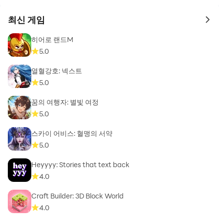
최신 게임
to 
히어로 랜드M
5.0
열혈강호: 넥스트
5.0
꿈의 여행자: 별빛 여정
5.0
스카이 어비스: 혈맹의 서약
5.0
Heyyyy: Stories that text back
4.0
Craft Builder: 3D Block World
4.0