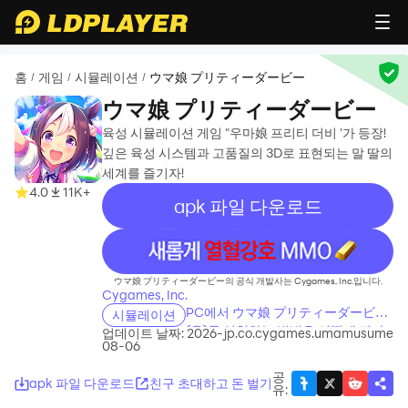
홈
게임
시뮬레이션
ウマ娘 プリティーダービー
/
/
/
ウマ娘 プリティーダービー
육성 시뮬레이션 게임 "우마娘 프리티 더비 '가 등장!
깊은 육성 시스템과 고품질의 3D로 표현되는 말 딸의
세계를 즐기자!
4.0
11K+
apk 파일 다운로드
recommend
ウマ娘 プリティーダービー의 공식 개발사는 Cygames, Inc.입니다.
Cygames, Inc.
PC에서 ウマ娘 プリティーダービー
시뮬레이션
(을)를 설치하는 방법은 어떻게 되나
업데이트 날짜: 2026-
jp.co.cygames.umamusume
08-06
요?
공
apk 파일 다운로드
친구 초대하고 돈 벌기
유
: