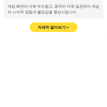
ハルウララ(CV:首藤志奈)
게임 화면이 더욱 부드럽고, 동작이 더욱 일관되어 게임
ナイスネイチャ(CV: 前田佳織里)
의 시각적 경험과 몰입감을 향상시킵니다
など歴史に名を残す名馬たちが多数登場！
60人以上のウマ娘たちがあなたを待っています！
자세히 알아보기
◆ハイクオリティな3Dが生み出す迫力のレースと圧巻の
ライブ演出！
영상 녹화
방해 금지
最大18人のウマ娘が1着を目指してレースに挑みます！本
ウマ娘 プリティーダービ
ウマ娘 プリティーダービ
物さながらの臨場感溢れる実況とともに担当ウマ娘の勝利
ー에서의 경기 과정와 최종
ー(을)를 플레이하는 동안
を見届けましょう！
결과를 쉽게 기록하여 운전
수시로 걸어온 전화로부터
さらに、レースに勝ったウマ娘に待つのは「ウイニングラ
기술을 배우고 개선하는 데
방해받지 않도록 하여 레이
도움이 되며, 다른 플레이어
싱 과정에서 집중을 유지하
イブ」！様々な楽曲と演出がウマ娘のライブパフォーマン
들과 자신의 게임 하이라이
고 더 나은 게임 경험과 경
スを盛り上げます！
트를 공유하는 데 도움이 됩
기 성과를 확보합니다
니다
◆公式X
https://x.com/uma_musu