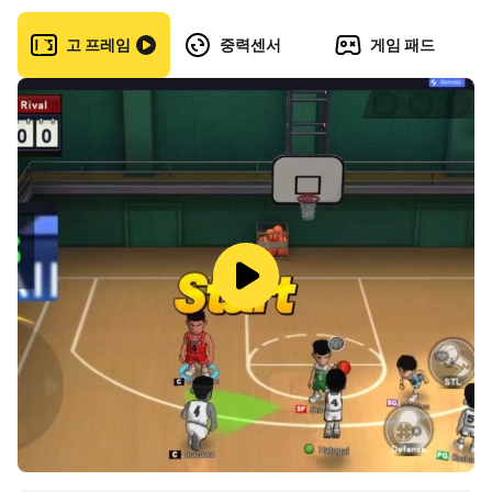
目指すは夢の大舞台！トレーナーとして担当するウマ娘と
고 프레임
중력센서
게임 패드
目標とするレースでの勝利を目指し、日々トレーニングや
コミュニケーションを取りながら、二人三脚で夢を叶えま
しょう！
◆あの競走馬たちのドラマが甦る！
史実をモチーフに一人一人のストーリーが展開されます！
スペシャルウィーク(CV:和氣あず未)
サイレンススズカ(CV:高野麻里佳)
トウカイテイオー(CV: Machico)
オグリキャップ(CV:高柳知葉)
ゴールドシップ(CV:上田瞳）
ウオッカ(CV:大橋彩香)
ダイワスカーレット(CV:木村千咲)
メジロマックイーン(CV:大西沙織)
シンボリルドルフ(CV:田所あずさ)
ライスシャワー(CV:石見舞菜香)