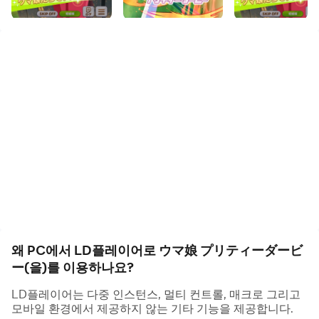
開催！
育成シミュレーションゲーム『ウマ娘 プリティーダービ
ー』が登場！
奥深い育成システムとハイクオリティな3Dで表現される
ウマ娘の世界を楽しもう！
◆イントロダクション
『ウマ娘』。彼女たちは、走るために生まれてきた。
ときに数奇で、ときに輝かしい歴史を持つ別世界の名前と
共に生まれ、
その魂を受け継いで走るーー。それが、彼女たちの運命。
この世界に生きるウマ娘の未来のレース結果は、まだ誰に
もわからない。
彼女たちは走り続ける。瞳の先にあるゴールだけを目指し
왜 PC에서 LD플레이어로 ウマ娘 プリティーダービ
てーー。
ー(을)를 이용하나요?
LD플레이어는 다중 인스턴스, 멀티 컨트롤, 매크로 그리고
◆様々な個性と魅力を持つ美少女「ウマ娘」をどう育て
모바일 환경에서 제공하지 않는 기타 기능을 제공합니다.
るかはトレーナー次第！