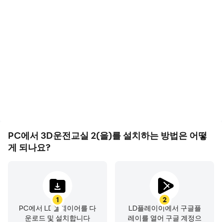
고 프레임
영상 녹화
고 FPS 지원에, 3D운전교실
3D운전교실 2에서의 경기
2의 게임 화면은 더 부드럽
과정와 최종 결과를 쉽게 기
고 액션은 더 연속적으로 표
록하여 운전 기술을 배우고
현되어 3D운전교실 2 게임
개선하는 데 도움이 되며,
을 플레이하는 시각적 경험
다른 플레이어들과 자신의
과 몰입감을 향상시켰습니
게임 하이라이트를 공유하
다
는 데 도움이 됩니다
PC에서 3D운전교실 2(을)를 설치하는 방법은 어떻
게 되나요?
1
2
PC에서 LD플레이어를 다
LD플레이이에서 구글플
운로드 및 설치합니다
레이를 열어 구글 계정으