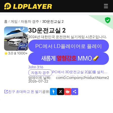
홈
게임
자동차 경주
3D운전교실 2
/
/
/
3D운전교실 2
2024년 대한민국 운전면허 실기게임 시즌2 입니다.
PC에서 LD플레이어로 플레이
3.0
1000+
recommend
John 3:16
PC에서 3D운전교실 2(을)를 설치하
자동차 경주
는 방법은 어떻게 되나요?
업데이트 날짜:
com0.Company.ProductName2
2026-07-22
친구 초대하고 돈 벌기
공유
: