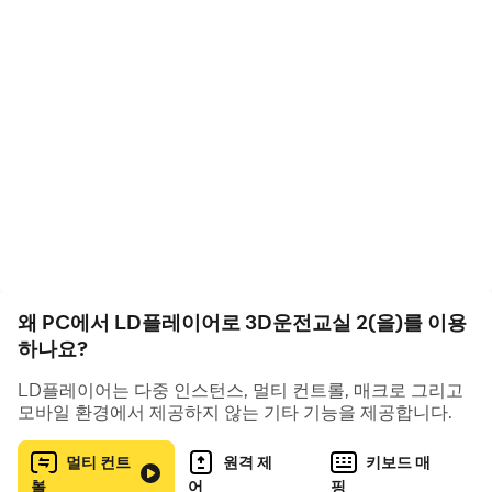
3D운전교실 크리에이터가 운영하는 유튜브 채널 링크입니
다.
https://www.youtube.com/c/DriveSchool3D
Oceanside 트랙이 포함된 Arc North의 BGM 음악
연락처: 3ddriveclass@gmail.com
개인 정보 보호 정책: https://john316-privacy-
notice.netlify.app
왜 PC에서 LD플레이어로 3D운전교실 2(을)를 이용
하나요?
LD플레이어는 다중 인스턴스, 멀티 컨트롤, 매크로 그리고
모바일 환경에서 제공하지 않는 기타 기능을 제공합니다.
멀티 컨트
원격 제
키보드 매
롤
어
핑