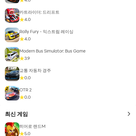
카트라이더: 드리프트
4.0
Rally Fury - 익스트림 레이싱
4.0
Modern Bus Simulator: Bus Game
3.9
교통 자동차 경주
0.0
OTR 2
0.0
최신 게임
to 
히어로 랜드M
5.0