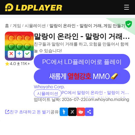
홈
게임
시뮬레이션
말랑이 온라인 - 말랑이 거래, 게임 만들기
/
/
/
말랑이 온라인 - 말랑이 거래,
게임 만들기
친구들과 말랑이 거래를 하고, 모험을 만들어서 함께
놀 수 있습니다!
PC에서 LD플레이어로 플레이
4.0
11K+
recommend
Whoyaho Corp.
PC에서 말랑이 온라인 - 말랑이 거래,
시뮬레이션
게임 만들기(을)를 설치하는 방법은
업데이트 날짜: 2026-07-22
com.whoyaho.malang
어떻게 되나요?
친구 초대하고 돈 벌기
공유
: