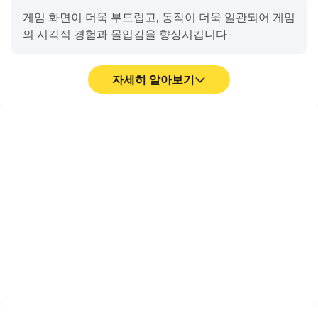
게임 화면이 더욱 부드럽고, 동작이 더욱 일관되어 게임
의 시각적 경험과 몰입감을 향상시킵니다
자세히 알아보기
영상 녹화
방해 금지
말랑이 온라인 - 말랑이 거
말랑이 온라인 - 말랑이 거
래, 게임 만들기에서의 경기
래, 게임 만들기(을)를 플레
과정와 최종 결과를 쉽게 기
이하는 동안 수시로 걸어온
록하여 운전 기술을 배우고
전화로부터 방해받지 않도
개선하는 데 도움이 되며,
록 하여 레이싱 과정에서 집
다른 플레이어들과 자신의
중을 유지하고 더 나은 게임
게임 하이라이트를 공유하
경험과 경기 성과를 확보합
는 데 도움이 됩니다
니다