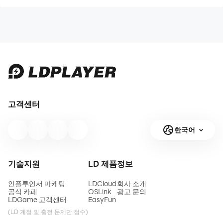
고객센터
한국어
기술지원
LD 제품
정보
인플루언서 마케팅
LDCloud
회사 소개
공식 카페
OSLink
광고 문의
LDGame 고객센터
EasyFun
(LD 계정 및 충전 문제만 접수)