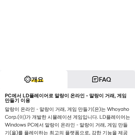
개요
FAQ
PC에서 LD플레이어로 말랑이 온라인 - 말랑이 거래, 게임
만들기 이용
말랑이 온라인 - 말랑이 거래, 게임 만들기(은)는 Whoyaho
Corp.(이)가 개발한 시뮬레이션 게임입니다. LD플레이어는
Windows PC에서 말랑이 온라인 - 말랑이 거래, 게임 만들
기(을)를 플레이하는 최고의 플랫폼으로, 강한 기능을 제공