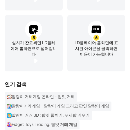
5
6
설치가 완료되면 LD플레
LD플레이어 홈화면에 표
이어 홈화면으로 넘어갑니
시된 아이콘을 클릭하면
다
이용이 가능합니다
인기 검색
말랑이 거래게임 온라인 - 팝잇 거래
말랑이거래게임 - 말랑이 게임 그리고 팝잇 말랑이 게임
말랑이 거래 3D : 팝잇 합치기, 푸시팝 키우기
Fidget Toys Trading: 팝잇 거래 게임