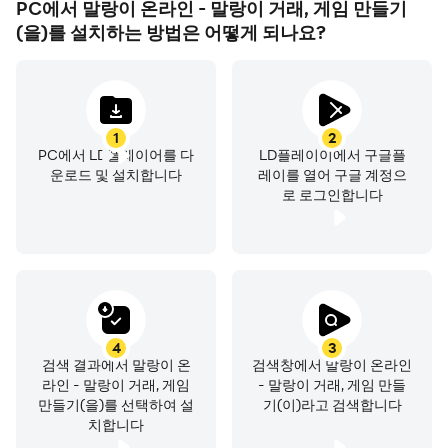
PC에서 말랑이 온라인 - 말랑이 거래, 게임 만들기
(을)를 설치하는 방법은 어떻게 되나요?
1
2
PC에서 LD플레이어를 다
LD플레이이에서 구글플
운로드 및 설치합니다
레이를 열어 구글 계정으
로 로그인합니다
4
3
검색 결과에서 말랑이 온
검색창에서 말랑이 온라인
라인 - 말랑이 거래, 게임
- 말랑이 거래, 게임 만들
만들기(을)를 선택하여 설
기(이)라고 검색합니다
치합니다