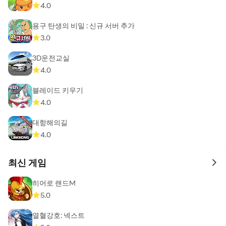
4.0
용구 탄생의 비밀 : 신규 서버 추가
3.0
3D운전교실
4.0
블레이드 키우기
4.0
대항해의길
4.0
최신 게임
to 
히어로 랜드M
5.0
열혈강호: 넥스트