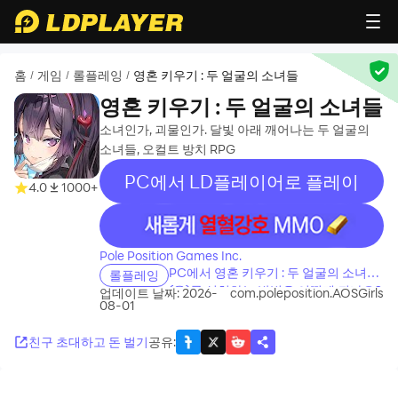
홈
게임
롤플레잉
영혼 키우기 : 두 얼굴의 소녀들
/
/
/
영혼 키우기 : 두 얼굴의 소녀들
소녀인가, 괴물인가. 달빛 아래 깨어나는 두 얼굴의
소녀들, 오컬트 방치 RPG
PC에서 LD플레이어로 플레이
4.0
1000+
recommend
Pole Position Games Inc.
PC에서 영혼 키우기 : 두 얼굴의 소녀들
롤플레잉
(을)를 설치하는 방법은 어떻게 되나요?
업데이트 날짜: 2026-
com.poleposition.AOSGirls
08-01
친구 초대하고 돈 벌기
공유
: