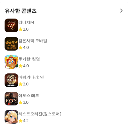
유사한 콘텐츠
to 
리니지M
2.0
검은사막 모바일
4.0
쿠키런: 킹덤
4.0
바람의나라: 연
2.0
에오스 레드
3.0
라스트오리진(원스토어)
4.2