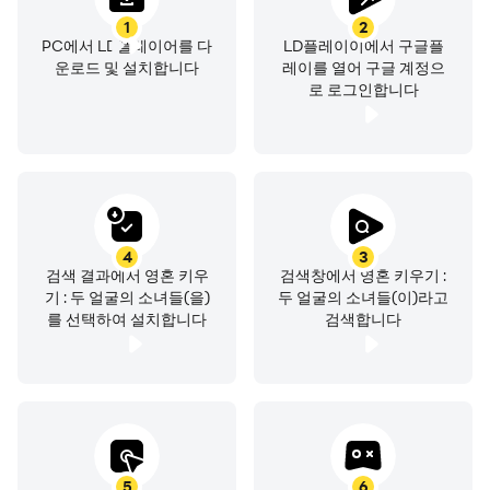
1. 해당 게임에는 부분 유료 아이템이 포함되어 있습니다.
1
2
부분 유료 아이템을 결제 시, 실제 과금이 발생하는 점 유의
PC에서 LD플레이어를 다
LD플레이이에서 구글플
부탁드립니다.
운로드 및 설치합니다
레이를 열어 구글 계정으
로 로그인합니다
2. 해당 게임에서 구매한 디지털 상품은
'전자상거래 등에서의 소비자 보호에 관한 법률'에 따라 청
약철회가 가능하거나 제한될 수 있습니다.
----
개발자 연락처 :
4
3
주식회사 폴포지션게임즈 28 옥상, 옥상
검색 결과에서 영혼 키우
검색창에서 영혼 키우기 :
성남시, 경기도 13522
기 : 두 얼굴의 소녀들(을)
두 얼굴의 소녀들(이)라고
를 선택하여 설치합니다
검색합니다
South Korea 780-87-00392 2023-성남분당B-1238 본인
신고
5
6