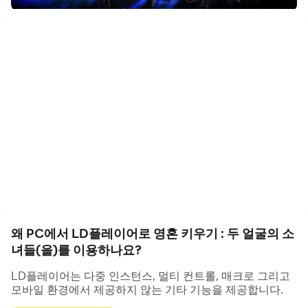
요!
나는, 이곳에서 벗어나고 싶다.
이 섬은 스스로의 비밀을 숨긴 채,
그 안에 갇힌 영혼들의 고통을 삼켜낸다.
붉은 달은 모든 것을 비추지만,
그 빛은 결코 따스하지 않다.
우리를 지켜보는 것은
신도, 구원도 아닌
잔혹한 운명뿐.
왜 PC에서 LD플레이어로 영혼 키우기 : 두 얼굴의 소
녀들(을)를 이용하나요?
나는 바란다.
LD플레이어는 다중 인스턴스, 멀티 컨트롤, 매크로 그리고
이 섬을 벗어나, 다시 내일을 맞이할 수 있기를.
모바일 환경에서 제공하지 않는 기타 기능을 제공합니다.
나는, 살아남고 싶다.