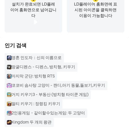
설치가 완료되면 LD플레
LD플레이어 홈화면에 표
이어 홈화면으로 넘어갑니
시된 아이콘을 클릭하면
다
이용이 가능합니다
인기 검색
영혼 인도자：신의 이름으로
땅굴디펜스 - 디펜스, 방치형, 키우기
마지막 군단: 방치형 RTS
코코비 솜사탕 고양이 - 캔디,아기 동물,돌보기,키우기
거지 키우기3 - 부동산 (방치형 타이쿤 게임)
멀티 키우기 : 정령킹 키우기
2인용게임・같이할수있는게임: 두 고양이
Kingdom 두 개의 왕관