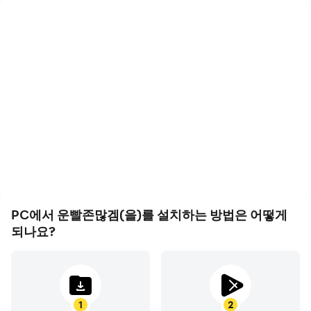
고 프레임
영상 녹화
결론
– "
운빨존많겜
"
은
LD
플레이어와
함께할
때
비로소
진
고 FPS 지원에, 운빨존많겜
운빨존많겜에서의 경기 과
의 게임 화면은 더 부드럽고
정와 최종 결과를 쉽게 기록
가를
발휘한다
!
액션은 더 연속적으로 표현
하여 운전 기술을 배우고 개
되어 운빨존많겜 게임을 플
선하는 데 도움이 되며, 다
운에 의존하는 요소가 많은 "운빨존많겜"이지만, 티어 공략,
레이하는 시각적 경험과 몰
른 플레이어들과 자신의 게
전략적 육성, PvP 매칭, 그리고 고난이도 지옥 콘텐츠 등 정
입감을 향상시켰습니다
임 하이라이트를 공유하는
확한 컨트롤과 빠른 대응이 승패를 좌우합니다. 이런 요소들
데 도움이 됩니다
을 제대로 즐기고 싶다면 LD플레이어를 통한 PC 플레이는
필수입니다.
PC에서 운빨존많겜(을)를 설치하는 방법은 어떻게
되나요?
1
2