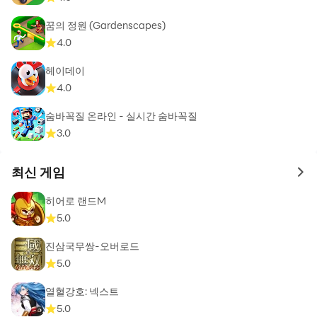
꿈의 정원 (Gardenscapes)
4.0
헤이데이
4.0
숨바꼭질 온라인 - 실시간 숨바꼭질
3.0
최신 게임
to 
히어로 랜드M
5.0
진삼국무쌍-오버로드
5.0
열혈강호: 넥스트
5.0