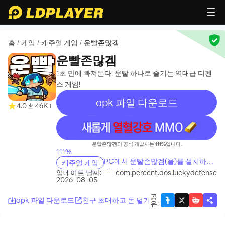
홈
게임
캐주얼 게임
운빨존많겜
/
/
/
운빨존많겜
1초 만에 빠져든다! 운빨 하나로 즐기는 역대급 디펜
스 게임!
apk 파일 다운로드
4.0
46K+
recommend
운빨존많겜의 공식 개발사는 111%입니다.
111%
PC에서 운빨존많겜(을)를 설치하는
캐주얼 게임
방법은 어떻게 되나요?
업데이트 날짜:
com.percent.aos.luckydefense
2026-08-05
공
apk 파일 다운로드
친구 초대하고 돈 벌기
유
: