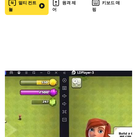
멀티 컨트
원격 제
키보드 매
팀전
PvP –
전략과
협동이
요구되는
진검
승부
롤
어
핑
"운빨존많겜"의 대전 모드(PvP)는 2:2 팀전 방식으로 진행
되며, 시즌제로 운영되는 랭킹 시스템이 존재합니다. 공방
유저와의 매칭에서 발생하는 다양한 변수는 전략적 유닛 운
용 능력을 요구합니다.
- 보스 처치 실패, 몬스터 수 도달 등 다양한 조건으로 승패
가 결정
- 특정 몬스터 처치 시 얻는 포인트로 상대 공격 가능
- 승급 시 랭킹과 보상이 상승
LD플레이어는 이러한 PvP 환경에서 반응 속도 향상과 클릭
정확도를 제공해, 모바일보다 훨씬 더 안정적이고 효율적인
플레이 환경을 구축할 수 있습니다.