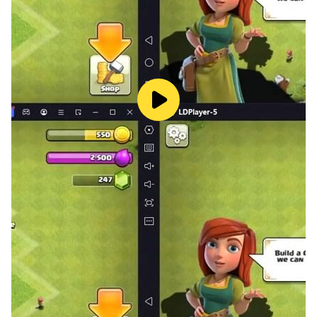
초반
공략
–
코인
수급과
운빨
뽑기의
균형
초반에는 대장장이 미션 달성 → 룰렛 뽑기 → 코인 수집이
라는 루트를 따라가며 안정적인 라인 클리어가 가능합니다.
운이 좋으면 영웅 유닛 1개만으로도 초반을 버티며, 코인
1200개를 모아 뽑기 확률을 MAX로 조정하는 것이 핵심입
니다.
LD플레이어를 사용하면 이런 반복적인 뽑기와 수급 루틴도
훨씬 쾌적하게 반복 가능하며, 멀티 인스턴스를 이용해 다양
한 시나리오를 동시에 실험할 수 있습니다.
지옥
난이도
공략
–
금머행
세팅과
듀얼
플레이
전략
지옥 단계는 일반 및 어려움 난이도보다 훨씬 까다로운 조건
을 요구합니다. 금고, 머니건, 행운석(일명 금머행)이 모두 7
레벨 이상일 때 도전하는 것이 이상적이며, 싱글이 아닌 듀