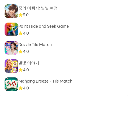
꿈의 여행자: 별빛 여정
5.0
Paint Hide and Seek Game
4.0
Dazzle Tile Match
4.0
별빛 이야기
4.0
Mahjong Breeze - Tile Match
4.0