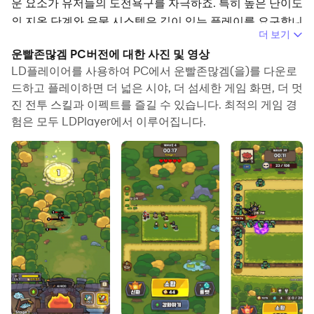
운 요소가 유저들의 도전욕구를 자극하죠. 특히 높은 난이도
의 지옥 단계와 유물 시스템은 깊이 있는 플레이를 요구합니
더 보기
다. 이러한 콘텐츠를 쾌적하게 즐기고 싶다면, LD플레이어
운빨존많겜 PC버전에 대한 사진 및 영상
를 활용한 PC 플레이를 적극 추천드립니다.
LD플레이어를 사용하여 PC에서 운빨존많겜(을)를 다운로
드하고 플레이하면 더 넓은 시야, 더 섬세한 게임 화면, 더 멋
진 전투 스킬과 이펙트를 즐길 수 있습니다. 최적의 게임 경
왜
LD
플레이어인가
?
험은 모두 LDPlayer에서 이루어집니다.
"운빨존많겜"은 빠른 손놀림과 지속적인 반복 플레이가 필
요한 게임입니다. LD플레이어는 키보드 매핑, 멀티 인스턴
스, 고해상도 지원 등 모바일에서 느끼기 어려운 퍼포먼스를
PC 환경에서 제공합니다. 특히 지옥 난이도나 고난도 PvP
진행 시 프레임 저하 없는 쾌적한 조작이 가능해 전략적인
운영에 큰 도움이 됩니다.
티어에
따라
달라지는
전략
–
신화
캐릭터
우선
육성
추천