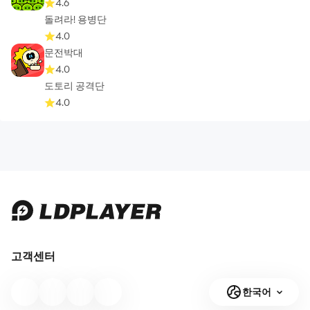
4.6
돌려라! 용병단
4.0
문전박대
4.0
도토리 공격단
4.0
고객센터
한국어