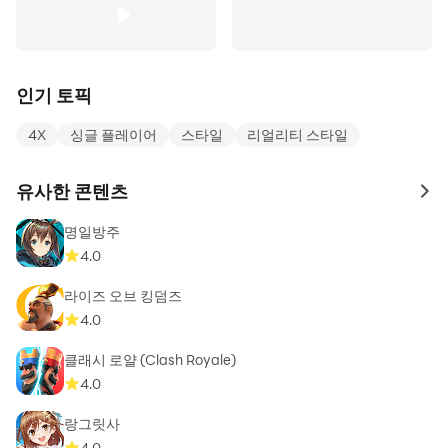
인기 토픽
4X
싱글 플레이어
스타일
리얼리티 스타일
유사한 콘텐츠
to 
명일방주
4.0
라이즈 오브 킹덤즈
4.0
클래시 로얄 (Clash Royale)
4.0
랑그릿사
4.0