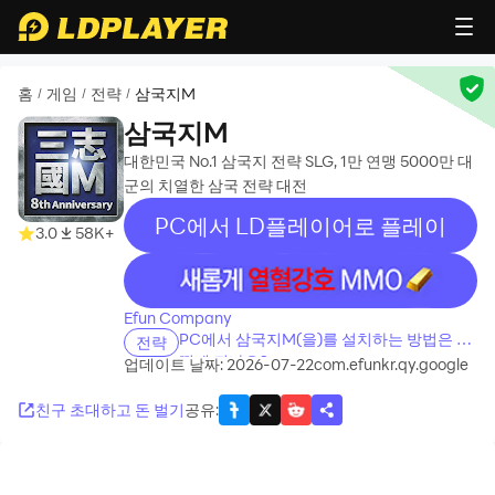
홈
게임
전략
삼국지M
/
/
/
삼국지M
대한민국 No.1 삼국지 전략 SLG, 1만 연맹 5000만 대
군의 치열한 삼국 전략 대전
PC에서 LD플레이어로 플레이
3.0
58K+
recommend
Efun Company
PC에서 삼국지M(을)를 설치하는 방법은 어
전략
떻게 되나요?
업데이트 날짜: 2026-07-22
com.efunkr.qy.google
친구 초대하고 돈 벌기
공유
: