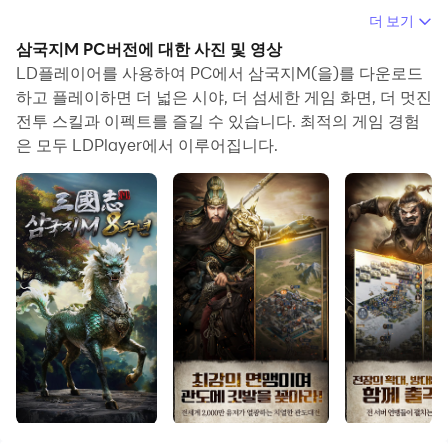
컴퓨터에서 삼국지M(을)를 실행하면 보다 큰 화면에서 이
더 보기
용할 수 있으며, 마우스와 키보드로 앱을 이용하는 것이 화
삼국지M PC버전에 대한 사진 및 영상
면을 터치하는 것보다 훨씬 빠릅니다. 동시에 기기의 배터리
LD플레이어를 사용하여 PC에서 삼국지M(을)를 다운로드
문제에 대해 걱정할 필요가 없습니다.
하고 플레이하면 더 넓은 시야, 더 섬세한 게임 화면, 더 멋진
전투 스킬과 이펙트를 즐길 수 있습니다. 최적의 게임 경험
다중 인스턴스 및 멀티 컨트롤 기능을 통해 컴퓨터에서 여러
은 모두 LDPlayer에서 이루어집니다.
애플리케이션과 계정을 동시에 이용할 수도 있습니다.
또한 파일 전송 기능을 통해 이미지, 비디오 및 파일을 공유
하는 것도 매우 쉬워집니다.
컴퓨터에서 삼국지M(을)를 다운로드하고 실행하여 큰 화면
과 고화질의 PC 환경에서 즐기세요!
■ 대한민국 No.1 삼국 전략 SLG ■
삼국지 전략 하면 역시 삼국지M이지!
◈ 삼국지M 8주년 대축제 ◈
접속만해도 신장 100% 획득!