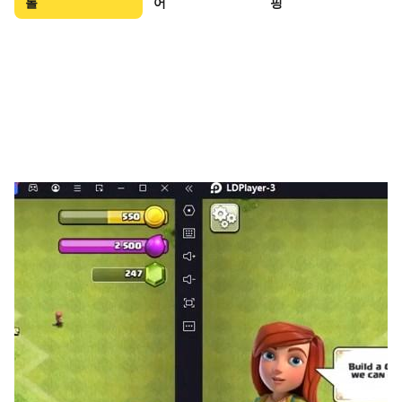
롤
어
핑
무력, 지략 등 고유특성을 가진 300여종의 장수 수집 및 육
성 시뮬레이션
▶ 틀에 박힌 전략을 뛰어넘다, 삼국지 전략 그 자체!
기후변화와 지리적 특성 등에 따른 높은 자유도의 창의적인
대전과 공략
◈ 공식커뮤니티 ◈
▶ 공식카페 : http://cafe.naver.com/samgukjim
▶ 페이스북 : https://www.facebook.com/samgukjim
▶ 이메일 : samgukjim@efun.com
▶ 개발사 연락처：070-4814-4629
접근권한 안내
▶ 선택적 접근권한