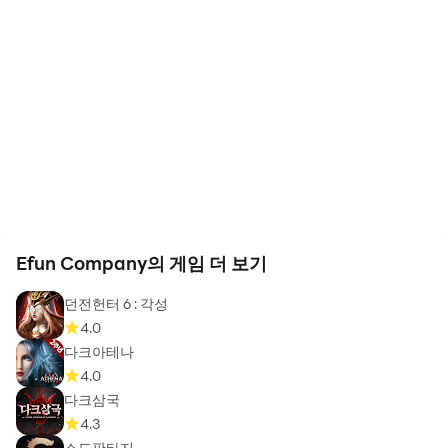
Efun Company의 게임 더 보기
던전헌터 6 : 각성
4.0
다크아테나
4.0
다크삼국
4.3
소드판타지