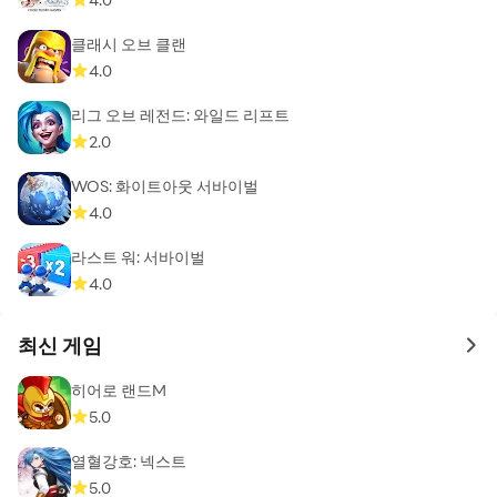
클래시 오브 클랜
4.0
리그 오브 레전드: 와일드 리프트
2.0
WOS: 화이트아웃 서바이벌
4.0
라스트 워: 서바이벌
4.0
최신 게임
to 
히어로 랜드M
5.0
열혈강호: 넥스트
5.0