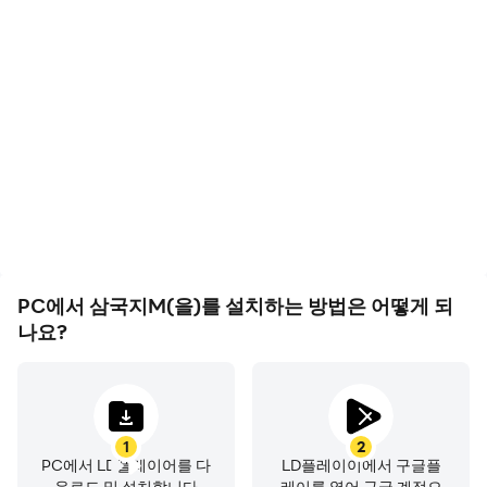
고 프레임
영상 녹화
고 FPS 지원에, 삼국지M의
삼국지M에서의 경기 과정
게임 화면은 더 부드럽고 액
와 최종 결과를 쉽게 기록하
션은 더 연속적으로 표현되
여 운전 기술을 배우고 개선
어 삼국지M 게임을 플레이
하는 데 도움이 되며, 다른
하는 시각적 경험과 몰입감
플레이어들과 자신의 게임
을 향상시켰습니다
하이라이트를 공유하는 데
도움이 됩니다
PC에서 삼국지M(을)를 설치하는 방법은 어떻게 되
나요?
1
2
PC에서 LD플레이어를 다
LD플레이이에서 구글플
운로드 및 설치합니다
레이를 열어 구글 계정으