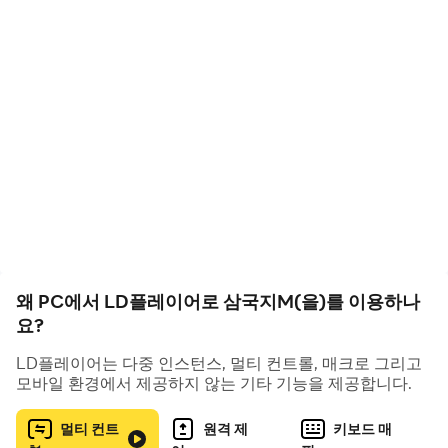
▶8주년 플랫폼 이벤트
층수에 따라 더 푸짐해지는 혜택, 금화 최대 6,666개 지급!
▶신규 육성 시스템
신수 현세, 전장을 뒤흔드는 압도적 힘!
▶오장원 S9
연맹원과 협력하여 왕좌를 쟁취하라!
▶신규 서버 결의 이벤트
친구와 결의 후 미션 완료 시 푸짐한 보상 지급!
◈ 게임특징 ◈
▶ SLG 그 자체를 담다, 리얼 삼국 그 자체!
왜 PC에서 LD플레이어로 삼국지M(을)를 이용하나
세상 모든 전략의 정점에 선 현존 최고의 삼국 SLG
요?
▶ 1만 연맹 5000만 대군의 치열한 관도대전, 삼국 전쟁 그
자체!
LD플레이어는 다중 인스턴스, 멀티 컨트롤, 매크로 그리고
모바일 환경에서 제공하지 않는 기타 기능을 제공합니다.
예선부터 결승까지 삼국 최강의 연맹을 가리는 전서버 연맹
대전
멀티 컨트
원격 제
키보드 매
▶ 장수의 역할을 뛰어넘다, 삼국지 시뮬레이션 그 자체!