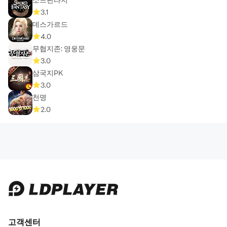
3.1
데스가르드
4.0
무협지존: 영웅문
3.0
삼국지PK
3.0
천명
2.0
고객센터