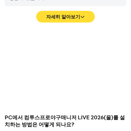
※ 선택적 접근권한의 허용에 동의하지 않아도, 해당 권한과
관련된 기능을 제외한 서비스의 이용은 가능합니다.
자세히 알아보기
※ 안드로이드 6.0 미만 버전을 사용하시는 경우에는 선택적
접근권한을 개별적으로 설정하실 수 없으므로, 6.0 이상으
로 업그레이드 하는 것을 권장 드립니다.
고 프레임
영상 녹화
고 FPS 지원에, 컴투스프로
컴투스프로야구매니저
▶접근권한 철회방법
야구매니저 LIVE 2026의
LIVE 2026에서의 경기 과
접근 권한 동의 후, 다음과 같이 접근권한을 재설정하거나
게임 화면은 더 부드럽고 액
정와 최종 결과를 쉽게 기록
철회할 수 있습니다.
션은 더 연속적으로 표현되
하여 운전 기술을 배우고 개
어 컴투스프로야구매니저
선하는 데 도움이 되며, 다
LIVE 2026 게임을 플레이
른 플레이어들과 자신의 게
[운영체제 6.0 이상]
하는 시각적 경험과 몰입감
임 하이라이트를 공유하는
설정 > 애플리케이션 관리 > 해당 앱 선택 > 권한 > 접근권
을 향상시켰습니다
데 도움이 됩니다
한 동의 또는 철회 선택
[운영체제 6.0 미만]
PC에서 컴투스프로야구매니저 LIVE 2026(을)를 설
운영체제를 업그레이드하여 접근권한을 철회하거나, 앱을
치하는 방법은 어떻게 되나요?
삭제