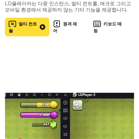
- 우리 팀에 필요한 선수를 직접 보고 뽑는다!
LD플레이어는 다중 인스턴스, 멀티 컨트롤, 매크로 그리고
- 스카우팅 리포트에서 필요한 선수를 직접 보고 뽑을 수 있
모바일 환경에서 제공하지 않는 기타 기능을 제공합니다.
으며, 트레이드 기능을 통해 더 이상 필요하지 않은 선수를
멀티 컨트
원격 제
키보드 매
다른 선수로 트레이드 할 수 있어요.
롤
어
핑
- 메이저리그의 포스팅(비공개 입찰) 시스템으로 우수한 선
수를 포스팅 하는 재미도 느껴 보세요.
4. 우리 팀의 한계에 도전하는 [클래식 모드]
- 8~90년대부터 2017년까지 활약했던 프로야구 팀들과의
특별한 매치!
- 5전 전승 퍼펙트 클리어에 성공하는 경우 특별한 선물이
기다립니다.
5. 함께 즐길 거리가 풍성한 [클랜 시스템]!
- 마음이 맞는 컴프매 친구들과 모여 클랜을 만드세요.
- 클랜별 홈구장과 3vs3 클랜전, 공헌도 시스템까지!
- 클랜 전면전에서 클랜원들과 전략을 수립해 상대 클랜과
대결해 보세요!