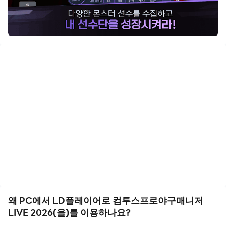
컴프매와 함께 야구의 재미를 느껴보세요!
1. 실제 데이터를 바탕으로 한 [정교한 시뮬레이션]
- KBO 라이선스/스포츠투아이 데이터를 바탕으로 구현한
정교한 시뮬레이션!
- 투수의 핸드 타입(우완/좌완/언더)에 따른 타격 능력 세분
화, 타자의 핸드 타입(우타/좌타)에 따른 투구 능력 세분화
등 실제 프로야구 경기에 가장 근접한 시뮬레이션을 경험할
수 있어요.
2. 누구나 쉽고 자유롭게!
- 눈에 쏙쏙 들어오는 인터페이스로 야구 매니지먼트 게임
을 처음 접하는 사람도 쉽게 즐길 수 있어요.
- 2배속 플레이, 스킵 모드 등을 통해서 자유롭게 경기를 즐
길 수 있어요.
왜 PC에서 LD플레이어로 컴투스프로야구매니저
LIVE 2026(을)를 이용하나요?
3. 실제에 가까운 선수 영입 방식!