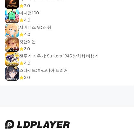
2.0
미니언100
4.0
서머너즈 워: 러쉬
4.0
갓앤데몬
3.0
전투기 키우기: Strikers 1945 방치형 비행기
4.0
스타시드: 아스니아 트리거
3.0