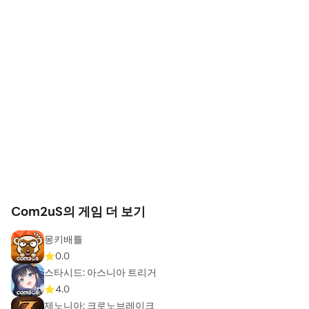
Com2uS의 게임 더 보기
몽키배틀
0.0
스타시드: 아스니아 트리거
4.0
제노니아: 크로노브레이크