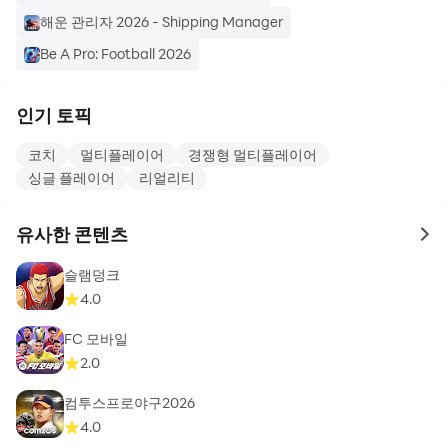
해운 관리자 2026 - Shipping Manager
Be A Pro: Football 2026
인기 토픽
코치
멀티플레이어
경쟁형 멀티플레이어
싱글 플레이어
리얼리티
유사한 콘텐츠
to 
슬램덩크
4.0
FC 모바일
2.0
컴투스프로야구2026
4.0