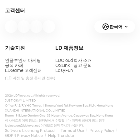
고객센터
한국어
기술지원
LD 제품
정보
인플루언서 마케팅
LDCloud
회사 소개
공식 카페
OSLink
광고 문의
LDGame 고객센터
EasyFun
(LD 계정 및 충전 문제만 접수)
2026 LDPlayer.net. All rights reserved.
JUST OKAY LIMITED
Office F, 12/F, YHC Tower, 1 Sheung Yuet Rd, Kowloon Bay, KLN, Hong Kong
XUANZHI INTERNATIONAL CO., LIMITED
Room 1911, Lee Garden One, 33 Hysan Avenue, Causeway Bay, Hong Kong
이 사이트의 게임 정보는 인터넷에서 수집됩니다. 저작권 침해가 되는 경우
leejaewon@ldplayer.net
이메일로 연락 주시기 바랍니다.
Software Licensing Protocol
Terms of Use
Privacy Policy
GDPR Privacy Notice
Help Translate