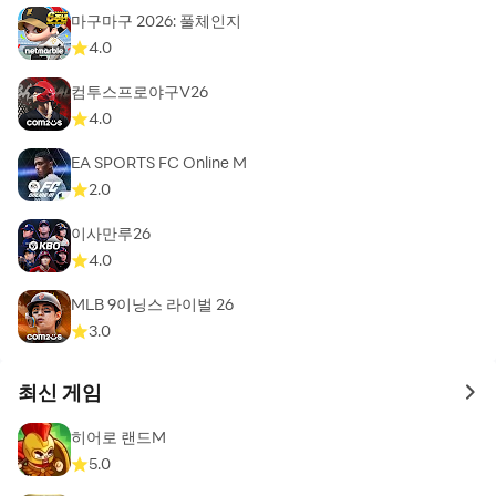
마구마구 2026: 풀체인지
4.0
컴투스프로야구V26
4.0
EA SPORTS FC Online M
2.0
이사만루26
4.0
MLB 9이닝스 라이벌 26
3.0
최신 게임
to 
히어로 랜드M
5.0