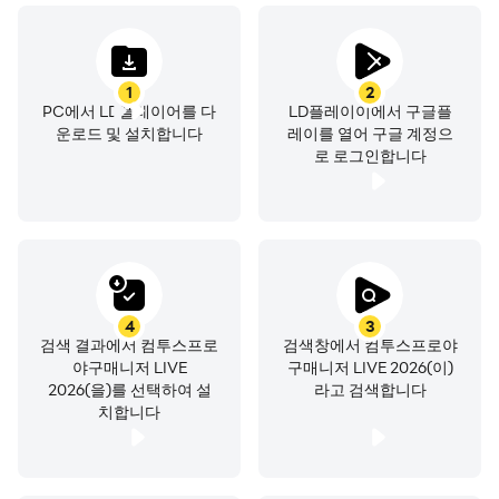
***
- 이 게임은 부분유료 아이템 구매가 가능합니다. 부분유료
1
2
PC에서 LD플레이어를 다
LD플레이이에서 구글플
아이템 구매시 추가 비용이 발생할 수 있으며,
운로드 및 설치합니다
레이를 열어 구글 계정으
부분유료 아이템은 종류에 따라 청약철회가 제한될 수도 있
로 로그인합니다
습니다.
- 이 게임의 이용과 관련된 조건(계약해지/청약철회 등)은
게임 내 또는
컴투스 모바일 게임 서비스 이용약관(홈페이지에서 확인 가
능, http://terms.withhive.com/terms/mobile/policy.html
)에서 확인하실 수 있습니다.
4
3
검색 결과에서 컴투스프로
검색창에서 컴투스프로야
- 게임 관련 문의는 컴투스 고객센터
야구매니저 LIVE
구매니저 LIVE 2026(이)
(https://customer.withhive.com/com2us)로 접수해 주시
2026(을)를 선택하여 설
라고 검색합니다
기 바랍니다.
치합니다
----
개발자 연락처 :
(주)컴투스 대한민국 서울특별시 금천구