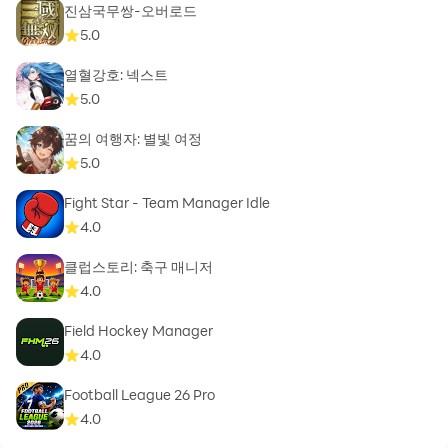
진삼국무쌍-오버로드
5.0
열혈강호: 넥스트
5.0
꿈의 여행자: 별빛 여정
5.0
Fight Star - Team Manager Idle
4.0
클럽스토리: 축구 매니저
4.0
Field Hockey Manager
4.0
Football League 26 Pro
4.0