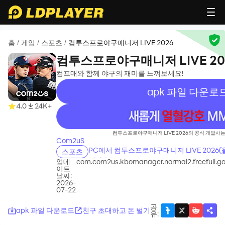
홈
게임
스포츠
컴투스프로야구매니저 LIVE 2026
/
/
/
컴투스프로야구매니저 LIVE 20
컴프매와 함께 야구의 재미를 느껴보세요!
apk 파일 다운로
4.0
24K+
recommend
컴투스프로야구매니저 LIVE 2026의 공식 개발사는
Com2uS
PC에서 컴투스프로야구매니저 LIVE 2026
스포츠
되나요?
업데
com.com2us.kbomanager.normal2.freefull.g
이트
날짜:
2026-
07-22
공
apk 파일 다운로드
친구 초대하고 돈 벌기
유
: