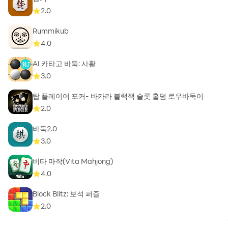
locale=ko
2.0
- 서비스 운영 정책 :
Rummikub
http://helpcs.netmarble.net/m/policy.asp?
4.0
gameCode=momak
- 이용약관 :
AI 카타고 바둑: 사활
https://help.netmarble.com/terms/terms_of_service_k
3.0
o?lcLocale=ko
탑 플레이어 포커- 바카라 블랙잭 슬롯 홀덤 로우바둑이
2.0
----
바둑2.0
개발자 연락처 :
3.0
Netmarble
비타 마작(Vita Mahjong)
고객센터 연락처: 02-1588-3995
4.0
고객센터 이메일: netmarbles@igsinc.co.kr
서울시 구로구 디지털로 26길 38 지타워
Block Blitz: 보석 퍼즐
사업자 번호 : 105-87-64746
2.0
통신판매업 번호 : 제2014-서울구로-1028호