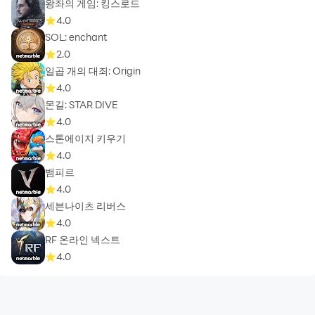
왕좌의 게임: 킹스로드
4.0
SOL: enchant
2.0
일곱 개의 대죄: Origin
4.0
몬길: STAR DIVE
4.0
스톤에이지 키우기
4.0
뱀피르
4.0
세븐나이츠 리버스
4.0
RF 온라인 넥스트
4.0