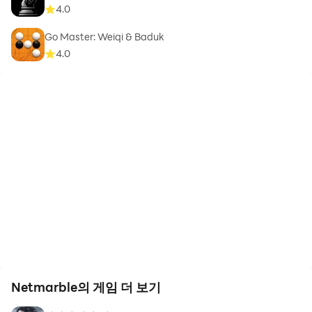
4.0
Go Master: Weiqi & Baduk
4.0
Netmarble의 게임 더 보기