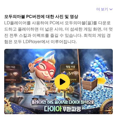
컴퓨터에서 모두의마블(을)를 플레이할 때 만일 어떤 동작
더 보기
이나 작업을 반복하는 것이 지루하고 시간이 오래 걸린다고
모두의마블 PC버전에 대한 사진 및 영상
느껴진다면 걱정하지 마세요. 매크로 기능이 여러분의 고민
LD플레이어를 사용하여 PC에서 모두의마블(을)를 다운로
을 해결해줄 것입니다! 화면 녹화 기능으로 여러분의 작업을
드하고 플레이하면 더 넓은 시야, 더 섬세한 게임 화면, 더 멋
진 전투 스킬과 이펙트를 즐길 수 있습니다. 최적의 게임 경
기록한 후 자동으로 돌립니다. 매크로 기능은 여러분의 조작
험은 모두 LDPlayer에서 이루어집니다.
을 완전 자동화하여 한번의 클릭으로 게임에서 쉽게 이기도
록 도와줍니다!! 지금 컴퓨터에서 모두의마블(을)를 다운로
드하고 플레이를 하세요!
▶ 모두의마블 12주년 업데이트!
▶ 신규 과 함께! 다양한 이벤트 진행 중!
▶신규 [무중력맵] 오픈!◀
중력 발생 장치를 끄고 무중력 이동을 체험해보세요!
독특하고 신기한 무중력 맵에서