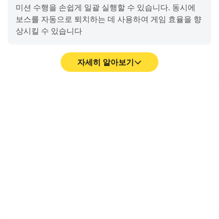
미션 수행을 손쉽게 일괄 실행할 수 있습니다. 동시에
▶내 실력을 뿜뿜 [챔피언 리그]!◀
보스를 자동으로 퇴치하는 데 사용하여 게임 효율을 향
모마 잘하는 사람 모두모두 모여라!
상시킬 수 있습니다
강자들이 모인 챔피언 리그에서 실력을 뽐내봐요!
승리할 수록 점점 더 커져가는 보상은 보너스!
자세히 알아보기
원키 매크로
강력한 배터리 지속시간
복잡한 작업을 하나의 키로
모두의마블(을)를 플레이하
몪여서 모두의마블에서 등
는 동안 전원 및 발열 문제
그 뿐만 아니에요! 별사탕 리치볼, 골드쟁탈전 등
반을 빨리 진행할 수 있어
에 대해 걱정할 필요가 없습
모마랜드에 방문해 푸짐한 콘텐츠를 즐겨보세요.
게임 효율과 경험을 향상 시
니다. 일반적으로 PC는 더
게임은 역시 모두의마블!
켜 드립니다
큰 배터리 용량과 뛰어난 방
열 성능을 갖추고 있어 안정
적이고 지속적인 긴 시간의
[접근권한 안내]
게임 경험을 선사해 드리며
▶ 필수적 접근권한
배터리 소진이나 장치 과열
의 영향을 받지 않습니다
: 없음