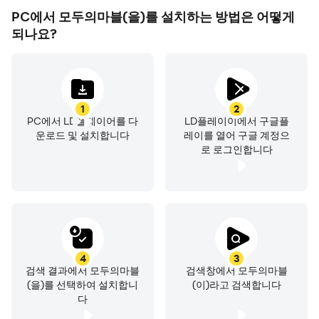
PC에서 모두의마블(을)를 설치하는 방법은 어떻게
▶ 선택적 접근권한
되나요?
- 알림(Android 13 이상)
: 푸시 알림 수신 시 사용합니다.
※ 접근권한에 동의하지 않아도 서비스 이용이 가능합니다.
▶ 접근권한 철회방법
1
2
PC에서 LD플레이어를 다
LD플레이이에서 구글플
- Android 6.0 이상
운로드 및 설치합니다
레이를 열어 구글 계정으
: 설정 > 어플리케이션 관리자 > 앱 선택 > 권한 > 접근권한
로 로그인합니다
철회 가능
- Android 6.0 미만
: 접근권한 철회가 불가능하므로, 앱 삭제로 철회 가능
※ 유료 아이템 구매 시 별도의 요금이 부과됩니다. (확률형
4
3
검색 결과에서 모두의마블
검색창에서 모두의마블
아이템 포함)
(을)를 선택하여 설치합니
(이)라고 검색합니다
- 공급자: 넷마블㈜ 대표이사: 김병규
다
- 이용조건 및 기간: 게임 내 별도 고지된 내용에 따름