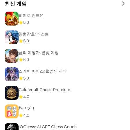
----
최신 게임
to 
개발자 연락처 :
히어로 랜드M
넷마블(주) 대한민국 서울특별시 구로구
5.0
구로구 디지털로26길 38(구로동, 지타워)
08393 557819606 제 2014-서울구로-1028 호 구로구청
열혈강호: 넥스트
5.0
꿈의 여행자: 별빛 여정
5.0
스카이 어비스: 혈맹의 서약
5.0
Gold Vault Chess: Premium
4.0
駒サプリ
4.0
IQChess: AI GPT Chess Coach