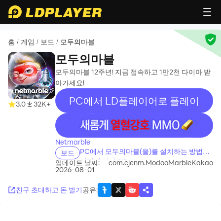
홈
게임
보드
모두의마블
/
/
/
모두의마블
모두의마블 12주년! 지금 접속하고 1만2천 다이아 받
아가세요!
PC에서 LD플레이어로 플레이
3.0
32K+
recommend
Netmarble
PC에서 모두의마블(을)를 설치하는 방법은
보드
어떻게 되나요?
업데이트 날짜:
com.cjenm.ModooMarbleKakao
2026-08-01
친구 초대하고 돈 벌기
공유
: