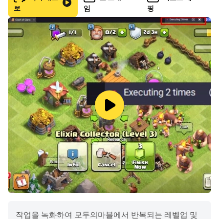
내 실력을 모두에게 뽐낼 수 있는 기회!
로
임
핑
친구와 함께하는 친선전도 함께 즐겨요!
▶[태그 매치] HIGH-FIVE! 내 뒤를 지켜줘!◀
1명으로 아쉬웠나요? 이제는 더블입니다!
2개의 덱으로 플레이 하는 [태그 매치] 추가!
나만의 전략으로 덱을 구성해 플레이 해보세요!
캐릭터가 부족한가요? 걱정 NO NO! 기본 덱을 활용해보세
요!
▶[월드레이드] 이제는 보스와 싸울 차례! 받아라 펀치!◀
나만의 특별한 덱을 구성해 보스를 공략하세요!
보스마다 가지고 있는 특성을 공략하기엔 쉽지 않을걸?!
강력한 보스를 쓰러뜨리고 더욱 강해지자! [별보석] 까지!
작업을 녹화하여 모두의마블에서 반복되는 레벨업 및