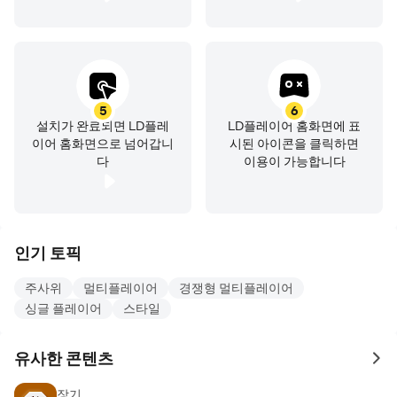
(사용기간이 표시되지 않은 경우, 서비스의 종료일까지를
사용기간으로 간주)
- 결제금액 및 방법: 상품 별 별도 고지된 결제금액 및 결제
방법에 따름
(외화 결제 시 환율 및 수수료 등으로 인해 실제 청구금액과
5
6
설치가 완료되면 LD플레
LD플레이어 홈화면에 표
다를 수 있음)
이어 홈화면으로 넘어갑니
시된 아이콘을 클릭하면
- 상품지급방식: 게임 내 구매한 아이디(캐릭터)로 즉시 지
다
이용이 가능합니다
급
- 최소사양 : CPU 쿼드코어 1.4GHz, Ram 1GB
- 사업자정보 확인 / 문의하기 :
https://help.netmarble.com/game/momak?
인기 토픽
gameCode=momak&menu=consult
주사위
멀티플레이어
경쟁형 멀티플레이어
- 주소: 서울특별시 구로구 디지털로 26길 38
싱글 플레이어
스타일
- 사업자 번호: 105-87-64746
- 통신판매업 번호: 제 2014-서울구로-1028 호
유사한 콘텐츠
- 개인정보 처리방침 :
to 
http://help.netmarble.com/policy/privacy_policy.asp?
장기