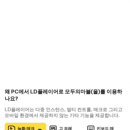
중력을 이용해 재밌고 전략적인 플레이를 경험해 보세요!
▶접속만 해도 12,000 다이아! [1만2천 다이아 광산]◀
접속만 해도 다이아가 쏟아져요!
21일 동안 12,000 다이아를 모두 드려요.
다이아 보상 받고 더 잼있게 모마해~
▶[앨범] 짜릿한 승부의 추억을 모아봐요!◀
지금 모마에서 한!판! 하고 스티커를 모아보세요!
앨범을 완성하면 엄청난 보상이 기다리고 있다구요~?
왜 PC에서 LD플레이어로 모두의마블(을)를 이용하
필요한 스티커가 있다면 친구에게 요청해보세요!
나요?
LD플레이어는 다중 인스턴스, 멀티 컨트롤, 매크로 그리고
모바일 환경에서 제공하지 않는 기타 기능을 제공합니다.
▶천하제일 모마대회! [토너먼트]◀
누가 누가 모두의마블을 제일 잘할까?
녹화 매크
고 프레
키보드 매