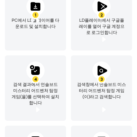
1
2
PC에서 LD플레이어를 다
LD플레이이에서 구글플
자, 이제 경이로운 황혼 Eventide의 세계로의 여정을 시작
운로드 및 설치합니다
레이를 열어 구글 계정으
해보세요.
로 로그인합니다
메리, 길버트와 함께 동유럽을 여행을 떠나 볼까요? 이국적
인 슬라브 전통문화 체험을 경험함과 동시에 놀랍도록 소름
끼치는 스릴만점 사건들. 메리의 유산을 찾아내고 그녀가 직
면한 위험을 극복하도록 도와주세요.
4
3
검색 결과에서 언솔브드
검색창에서 언솔브드 미스
핵심 특징
미스터리 어드벤처 탐정
터리 어드벤처 탐정 게임
게임(을)를 선택하여 설치
(이)라고 검색합니다
세련되게 만들어진 그리고 계속 늘어나는 무료 히든 오브젝
합니다
트 퍼즐 어드벤처 게임의 컬렉션을 즐겨보세요
탐정 조사를 실시하고, 범죄 사건을 해결하거나 또는 고대의
미스터리를 해결하세요
특이한 퍼즐에서 마인드를 시험해보세요