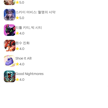
5.0
스카이 어비스: 혈맹의 서약
5.0
리틀 키티, 빅 시티
4.0
환수 진화
4.0
Shoe It All!
4.0
Good Nightmares
4.0