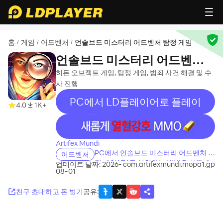
홈
게임
어드벤처
언솔브드 미스터리 어드벤처 탐정 게임
/
/
/
언솔브드 미스터리 어드벤처
탐정 게임
히든 오브젝트 게임, 탐정 게임, 범죄 사건 해결 및 수
사 진행
PC에서 LD플레이어로 플레이
4.0
1K+
recommend
Artifex Mundi
PC에서 언솔브드 미스터리 어드벤처 탐
어드벤처
정 게임(을)를 설치하는 방법은 어떻게
업데이트 날짜: 2026-
com.artifexmundi.mopa1.gp
08-01
되나요?
친구 초대하고 돈 벌기
공유
: