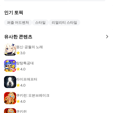
와 독특한 캐릭터로 엄청난 짜릿함을 선사합니다.
인기 토픽
그림같이 아름다운 곳에 있는 고대의 비밀을 원하시나요?
퍼즐 어드벤처
스타일
리얼리티 스타일
THE MYTH SEEKERS: THE LEGACY OF VULCAN에서
확인해 보세요.
유사한 콘텐츠
to 
놀라운 그래픽과 CGI 컷신을 자랑하는 GRIM LEGENDS:
원신·공월의 노래
THE DARK CITY의 환상적인 모험에서 고대의 저주에 빠지
3.0
는 도시를 구해 내세요.
탕탕특공대
이 게임들은 Unsolved에서 즐길 수 있는 숨은 그림 찾기 어
4.0
드벤처 미스터리 게임의 일부 예시일 뿐입니다.
라이프애프터
4.0
쿠키런: 오븐브레이크
4.0
쿠키런