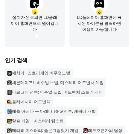
복잡한 장면에서 수없이 많은 히든 오브젝트를 찾아보세요
5
6
잊을 수 없는 미스터리한 스토리의 세계로 빠져들어 보세요
설치가 완료되면 LD플레
LD플레이어 홈화면에 표
아름답게 손으로 그린 광경에 놀라게 됩니다
이어 홈화면으로 넘어갑니
시된 아이콘을 클릭하면
다가올 더 많은 어드벤처를 기대해 보세요!
다
이용이 가능합니다
아직 잘 모르시겠나요?
인기 검색
Unsolved에는 Artifex Mundi의 숨은 그림 찾기 어드벤처
페치카 | 스토리게임 비주얼노벨
게임인 사랑받는 고전작들이 포함됩니다.
세븐데이즈! : 비주얼 노벨, 미스테리 어드벤처 게임
예를 들어, NOIR CHRONICLES: CITY OF CRIME은 어두
아르고의 선택: 비주얼 노벨, 어드벤처 스토리 게임
운 미스터리를 풀기 위해 사건들을 해결하는 멋진 탐정 게임
폴리네시아 어드벤처
입니다.
배틀 아레나 — 아레나, RPG 전투. 캐릭터 개발
탈출 게임 - 미스터리 퀘스트
범죄 드라마를 좋아하시나요? Artifex Mundi 클래식 게임
인 CRIME SECRETS: CRIMSON LILY는 매력적인 스토리
메리의 미스터리: 숨은그림찾기 게임
레드호른가의 탐정