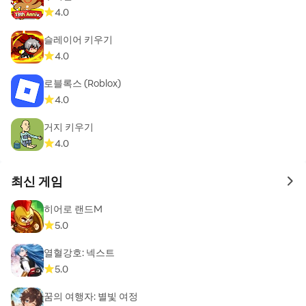
4.0
슬레이어 키우기
4.0
로블록스 (Roblox)
4.0
거지 키우기
4.0
최신 게임
to 
히어로 랜드M
5.0
열혈강호: 넥스트
5.0
꿈의 여행자: 별빛 여정