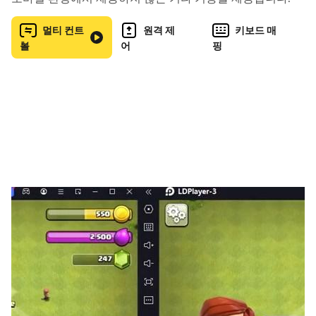
멀티 컨트
원격 제
키보드 매
롤
어
핑
끊임없이 쏟아지는 흥미진진한 스토리
미스터리 한 실종 사건, 자살로 묻진 살인 혹은, 알고 보면 소
름 끼치는 그 가족의 끔찍한 진실 등 파고들수록 빠져드는
스토리 속의 사건을 파헤쳐 보세요.
그의 죽음은 자살인가 타살인가? 과연 그녀는 지금 진실을
말하는가? 꼬리의 꼬리를 무는 이야기, 커져만 가는 의혹!
놀랍도록 다양한 사건과 숨 막히게 진행되는 빵빵한 스토리
라인. 개성 만점 매력 넘치는 캐릭터들로 가득한 언솔브드
미스터리 어드벤쳐, 함께 달려보아요.
프로파일러? 탐정? 범죄 수사관