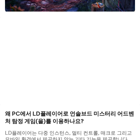
언솔브드 UNSOLVED에 오신 것을 환영합니다. 풀리지 않
는 미스터리, 수수께기 같은 수사와 잡힐 듯 말듯 숨겨진 단
서들로 가득한 기이한 사건들. 만약 당신이 매의 눈을 가지
고 있다고 자신한다면 바로 오셨습니다. 최고의 무료 히든
오브젝트 어드벤처 게임에 지금 도전하세요.
히든 오브젝스 멀티버스 - 신장르의 개척
히든 오브젝트 마블의 정수가 모두 한곳에 담겨있는, 놀라울
정도로 섬세하게 구현된 히든 오브젝트 퍼즐 어드벤처 게임.
지금 이 순간에도 전 세계 탐정들이 끊임없이 도전하는 이
미스터리 한 세계에서 당신의 날카로운 직감을 마음껏 시험
왜 PC에서 LD플레이어로 언솔브드 미스터리 어드벤
해 보세요.
처 탐정 게임(을)를 이용하나요?
벌써 사건을 다 풀었다고요? 지루할 새 없이 업데이트되는
새 미션과 스토리!
LD플레이어는 다중 인스턴스, 멀티 컨트롤, 매크로 그리고
부담 없이 즐기는 무료 게임, 지금 다운로드하세요!
모바일 환경에서 제공하지 않는 기타 기능을 제공합니다.