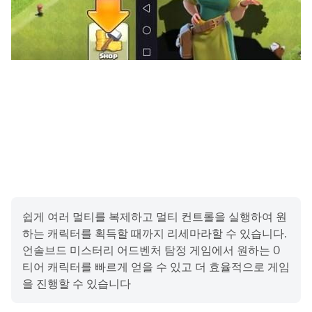
도록 섬세하게 구현되었습니다. 세밀한 관찰력이 요구될 뿐
아니라, 의외의 곳에서 생각지 못한 방법으로 발견 할 수 있
으니 꼼꼼히 수사를 진행해야 할 것입니다. 당신의 뛰어난
인지력을 시험해 보기에 이보다 좋은 게임은 없을 거예요.
풍부하게 구성된 놀라운 만큼 아름다운 배경들 속에서 꼼꼼
히 숨겨진 사건의 힌트들을 샅샅이 뒤져보세요. 범죄 현장,
유령이 나오는 호텔, 마법에 걸린 숲... 등등 모든 취향의 사
건과 배경이 준비되어 있습니다!
취향 존중! 다양한 사건들
쉽게 여러 멀티를 복제하고 멀티 컨트롤을 실행하여 원
수많은 미스터리, 흥미진진한 스토리. 당신의 여정은 미스터
하는 캐릭터를 획득할 때까지 리세마라할 수 있습니다.
리 저택에서부터 어두운 도시의 뒷골목, 숨겨진 호텔과 어두
언솔브드 미스터리 어드벤처 탐정 게임에서 원하는 0
운 지하감옥으로 이어집니다. 향후 출시될 언솔브드 인앱 릴
티어 캐릭터를 빠르게 얻을 수 있고 더 효율적으로 게임
리스에서 깜짝 놀랄만한 새로운 장소와 스토리를 기대하세
을 진행할 수 있습니다
요.