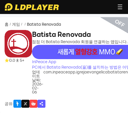
OFF
홈
게임
Batista Renovada
/
/
/
Batista Renovada
점점 더 Batista Renovada 회원을 연결하는 앱입니다.
recommend
0.0
5+
InPeace App
PC에서 Batista Renovada(을)를 설치하는 방법은 
업데
com.inpeaceapp.igrejaevangelicabatistare
요?
이트
날짜:
2026-
02-
06
공유
: