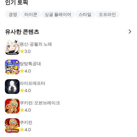
인기 토픽
경영
타이쿤
싱글 플레이어
스타일
오프라인
유사한 콘텐츠
to 
원신·공월의 노래
3.0
탕탕특공대
4.0
라이프애프터
4.0
쿠키런: 오븐브레이크
4.0
쿠키런
4.0