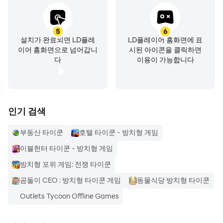
manababa 대한민국 서울특별시 금천구
금천구 가산디지털1로 168, B동 1208호 (가산동,우림라이온
5
6
스밸리)
설치가 완료되면 LD플레
LD플레이어 홈화면에 표
08503 445-87-00238 1735-0152-0400-6719 본인
이어 홈화면으로 넘어갑니
시된 아이콘을 클릭하면
다
이용이 가능합니다
인기 검색
부동산 타이쿤
호텔 타이쿤 - 방치형 게임
이블헌터 타이쿤 - 방치형 게임
방치형 포위 게임: 전쟁 타이쿤
곰돌이 CEO : 방치형 타이쿤 게임
동물식당 방치형 타이쿤
Outlets Tycoon Offline Games