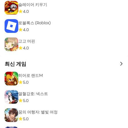
슬레이어 키우기
4.0
로블록스 (Roblox)
4.0
고고 머핀
4.0
최신 게임
to 
히어로 랜드M
5.0
열혈강호: 넥스트
5.0
꿈의 여행자: 별빛 여정
5.0