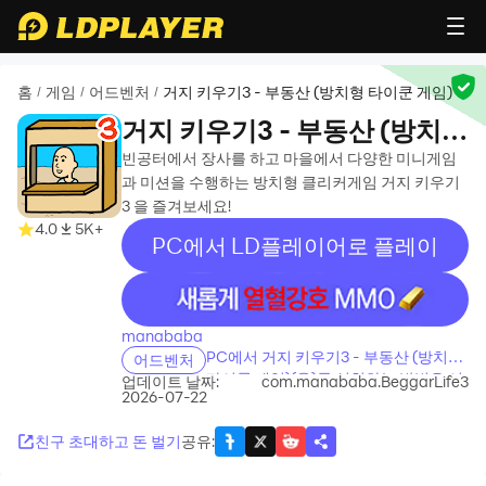
홈
게임
어드벤처
거지 키우기3 - 부동산 (방치형 타이쿤 게임)
/
/
/
거지 키우기3 - 부동산 (방치형
타이쿤 게임)
빈공터에서 장사를 하고 마을에서 다양한 미니게임
과 미션을 수행하는 방치형 클리커게임 거지 키우기
3 을 즐겨보세요!
4.0
5K+
PC에서 LD플레이어로 플레이
recommend
manababa
PC에서 거지 키우기3 - 부동산 (방치형
어드벤처
타이쿤 게임)(을)를 설치하는 방법은 어
업데이트 날짜:
com.manababa.BeggarLife3
2026-07-22
떻게 되나요?
친구 초대하고 돈 벌기
공유
: