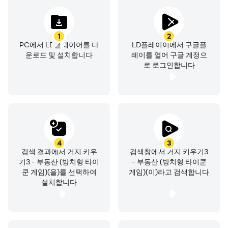
부동산 관련 컨텐츠와 미니게임 및 스토리는 향후에도 계속
업데이트 해나가도록 하겠습니다.
항상 유저분들과 소통하는 자세로 귀 기울이고 다양한 의견
1
2
PC에서 LD플레이어를 다
LD플레이이에서 구글플
들을 수렴하고 반영하도록 하겠습니다.
운로드 및 설치합니다
레이를 열어 구글 계정으
부족한 점들 많이 지적해주시고 다양한 의견들 많이 부탁드
로 로그인합니다
립니다.
더 재밌는 게임으로 거듭날 수 있도록 계속 노력하겠습니다.
감사합니다.
4
3
검색 결과에서 거지 키우
검색창에서 거지 키우기3
기3 - 부동산 (방치형 타이
- 부동산 (방치형 타이쿤
쿤 게임)(을)를 선택하여
게임)(이)라고 검색합니다
기타 문의사항은 아래 메일로 보내주세요~!
설치합니다
manababagames@naver.com
----
개발자 연락처 :