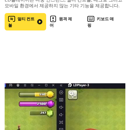
있는 스킬들이 있습니다.
모바일 환경에서 제공하지 않는 기타 기능을 제공합니다.
[건설]: 빈 공터를 개발해서 허허벌판이던 빈공터를 풍요로
멀티 컨트
원격 제
키보드 매
운 신도시로 바꿀 수 있습니다.
롤
어
핑
2. 한푼마을
[부동산]: 특정 지역의 다양한 부동산 자산들을 구입하거나
판매할 수 있습니다.
[다맞춰점집]: 점집에서 오늘의 운세를 확인할 수 있습니다.
[담벼락]: 구걸을 하거나, 동전찾기 미니게임을 즐길 수 있습
니다.
[학교]: 상식퀴즈, 숫자퀴즈, 등 다양한 퀴즈들을 풀 수 있습
니다.
[공원]: 자판기 아래서 동전을 줍거나, 공원에서 캔줍기 미니
게임을 할 수 있습니다.
[핫도그가게]: 핫도그를 먹을 수 있습니다.
[편의점]: 삼각김밥과 컵라면을 먹을 수 있습니다.
[태권도장]: 승급심사 게임을 통해 흰띠에서 검은띠까지 딸