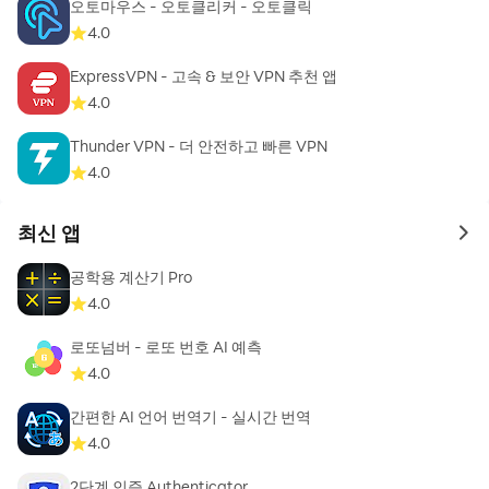
오토마우스 - 오토클리커 - 오토클릭
^ Concurrent downloading of multiple files
4.0
^ Tubema
^ Tubemta
ExpressVPN - 고속 & 보안 VPN 추천 앱
^ Done
4.0
Thunder VPN - 더 안전하고 빠른 VPN
✅Disclaimer:
4.0
* Please get permission from the content owner
before you repost videos.
최신 앱
* This app doesn't support downloading Youtube
to 
videos due to the policy of Play Store.
공학용 계산기 Pro
4.0
로또넘버 - 로또 번호 AI 예측
4.0
간편한 AI 언어 번역기 - 실시간 번역
4.0
2단계 인증 Authenticator