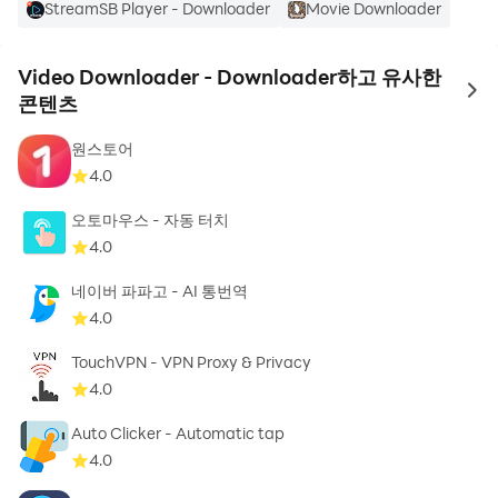
StreamSB Player - Downloader
Movie Downloader
^ Save videos from Instagram, TikTok, Facebook,
Twitter, Vimeo, Pinterest, and more.
^ User-Friendly Gesture Commands
Video Downloader - Downloader하고 유사한
to 
^ High Quality Video Viewer
콘텐츠
^ X Downloader
원스토어
^ Download videos for social apps very quickly
4.0
^ Large file download supported
^ User friendly interface with clear functions.
오토마우스 - 자동 터치
^ Fast download speed
4.0
^ The private downloader ensures your data stays
네이버 파파고 - AI 통번역
safe
4.0
^ View the download progress of your videos.
^ SD card compatibility
TouchVPN - VPN Proxy & Privacy
4.0
^ Supports all formats: mp4, mp3, wmv, m4a, pdf,
avi, m4v, mov, txt, doc, xls, etc.
Auto Clicker - Automatic tap
^ Download manager to pause, resume, and
4.0
delete downloads