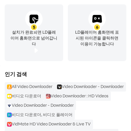
various video and audio formats, including MP4,
FLV, AVI, MKV, MP3, and more. Whether you need a
video in the standard MP4 format or a high-
5
6
quality audio file, All Video Downloader ensures
설치가 완료되면 LD플레
LD플레이어 홈화면에 표
compatibility with a wide range of formats.
이어 홈화면으로 넘어갑니
시된 아이콘을 클릭하면
다
이용이 가능합니다
■ All Video Downloader
Download online hot videos in high resolution at
lightning speed. With its powerful functions and
인기 검색
ultimate user experience, it has become your
right-hand man to explore and collect HD videos.
All Video Downloader
Video Downloader - Downloader
비디오 다운로더
Video Downloader : HD Videos
📥 KEY FEATURES:
Video Downloader - Downloader
^ Easily store high-resolution videos quickly from
비디오 다운로더, 비디오 플레이어
your favorite social media platforms at lightning
VidMate HD Video Downloader & Live TV
speed.