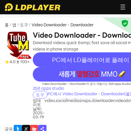
홈
앱
도구
Video Downloader - Downloader
/
/
/
Video Downloader - Downlo
Download videos quick &amp; fast save all social 
videos in phone storage
PC에서 LD플레이어로 플레이
4.0
100+
recommend
Video Downloader - Downloader의 공식 개발사는 2bit apps stud
2bit apps studio
PC에서 Video Downloader - Downloader(
도구
하는 방법은 어떻게 되나요?
업데
video.socialmediasnaps.downloader.videod
이트
날짜:
2025-
03-19
공유
: