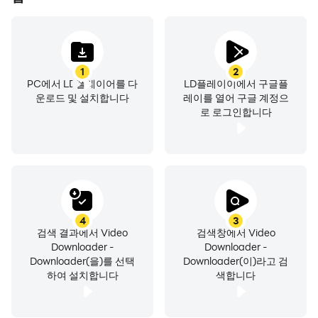
📽️ Powerful Download Manager
Powerful download manager can download
multiple files at a time, download large files,
1
2
download in the background, resume failed
PC에서 LD플레이어를 다
LD플레이이에서 구글플
downloads. Tubidy video downloader manager
운로드 및 설치합니다
레이를 열어 구글 계정으
for super fast download speed with built in file
로 로그인합니다
manager.
👉Insta Video Downloader
InSaveit is the story saver, reels video
downloading app for peoples who are constantly
in search of downloading videos, Photos, Stories.
4
3
검색 결과에서 Video
검색창에서 Video
Download and share any IGTV Video in one click
Downloader -
Downloader -
of any profile.
Downloader(을)를 선택
Downloader(이)라고 검
하여 설치합니다
색합니다
🔥All Formated Video Downloader
Support for Multiple Formats: The app supports