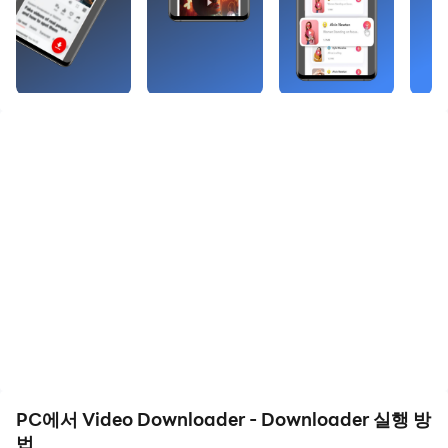
세요!
Video Downloader App is the best option for
downloading your favourite videos from all social
sites. Fast Download Videos all format supported
videos from almost all social media. Download all
videos formats like MP4, 3GP.
⭐ High-quality Video Downloader
Look an KeepVid HD video downloader to
download HD recordings? This HD video
downloader and video downloader makes a
difference download recordings in HD quality with
downloads.
Want an HD video downloader to download HD
videos? This HD video downloader helps
PC에서 Video Downloader - Downloader 실행 방
download videos in HD quality.
법