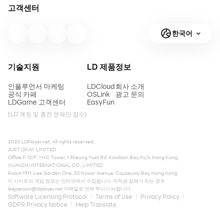
고객센터
한국어
기술지원
LD 제품
정보
인플루언서 마케팅
LDCloud
회사 소개
공식 카페
OSLink
광고 문의
LDGame 고객센터
EasyFun
(LD 계정 및 충전 문제만 접수)
2026 LDPlayer.net. All rights reserved.
JUST OKAY LIMITED
Office F, 12/F, YHC Tower, 1 Sheung Yuet Rd, Kowloon Bay, KLN, Hong Kong
XUANZHI INTERNATIONAL CO., LIMITED
Room 1911, Lee Garden One, 33 Hysan Avenue, Causeway Bay, Hong Kong
이 사이트의 게임 정보는 인터넷에서 수집됩니다. 저작권 침해가 되는 경우
leejaewon@ldplayer.net
이메일로 연락 주시기 바랍니다.
Software Licensing Protocol
Terms of Use
Privacy Policy
GDPR Privacy Notice
Help Translate