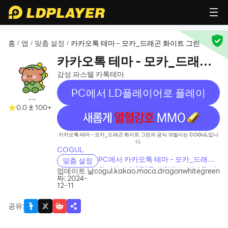
홈
앱
맞춤 설정
카카오톡 테마 - 모카_드래곤 화이트 그린
/
/
/
카카오톡 테마 - 모카_드래곤
화이트 그린
감성 파스텔 카톡테마
PC에서 LD플레이어로 플레이
0.0
100+
recommend
카카오톡 테마 - 모카_드래곤 화이트 그린의 공식 개발사는 COGUL입니
다.
COGUL
PC에서 카카오톡 테마 - 모카_드래곤
맞춤 설정
화이트 그린(을)를 설치하는 방법은 어
업데이트 날
cogul.kakao.moca.dragonwhitegreen
짜: 2024-
떻게 되나요?
12-11
공유
: