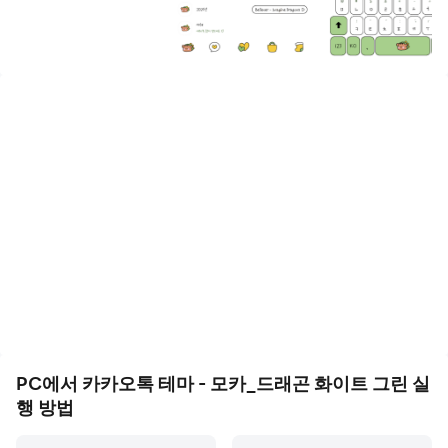
【카카오톡 테마 적용하는 방법】
1. 카카오톡 테마 설치 후 실행하기
2.
적용하기
버튼 클릭!
3. 테마 적용 완료!
※주의사항 : 키보드는 적용되지 않습니다.
----
개발자 연락처 :
+827044800606
PC에서 카카오톡 테마 - 모카_드래곤 화이트 그린 실
행 방법