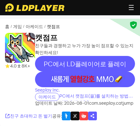
홈
게임
아케이드
캣점프
/
/
/
캣점프
친구들과 경쟁하고 누가 가장 높이 점프할 수 있는지
확인하세요!
PC에서 LD플레이어로 플레이
4.0
8K+
recommend
Seeplay Inc.
PC에서 캣점프(을)를 설치하는 방법은
아케이드
어떻게 되나요?
업데이트 날짜: 2026-08-01
com.seeplay.catjump
친구 초대하고 돈 벌기
공유
: