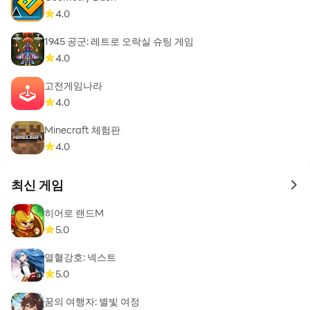
4.0
1945 공군: 레트로 오락실 슈팅 게임
4.0
고전게임나라
4.0
Minecraft 체험판
4.0
최신 게임
to 
히어로 랜드M
5.0
열혈강호: 넥스트
5.0
꿈의 여행자: 별빛 여정