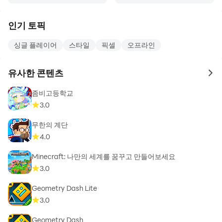
인기 토픽
싱글 플레이어
스타일
픽셀
오프라인
유사한 콘텐츠
to 
좀비고등학교
3.0
무한의 계단
4.0
Minecraft: 나만의 세계를 꿈꾸고 만들어보세요
3.0
Geometry Dash Lite
3.0
Geometry Dash