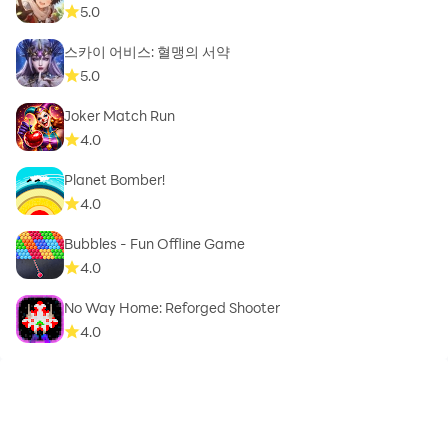
5.0
스카이 어비스: 혈맹의 서약
5.0
Joker Match Run
4.0
Planet Bomber!
4.0
Bubbles - Fun Offline Game
4.0
No Way Home: Reforged Shooter
4.0