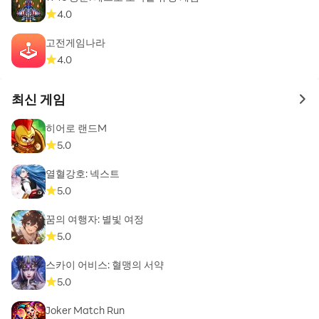
4.0
고전게임나라
4.0
최신 게임
to 
히어로 랜드M
5.0
열혈강호: 넥스트
5.0
꿈의 여행자: 별빛 여정
5.0
스카이 어비스: 혈맹의 서약
5.0
Joker Match Run