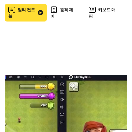
멀티 컨트
원격 제
키보드 매
롤
어
핑