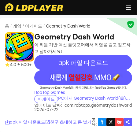
홈
게임
아케이드
Geometry Dash World
/
/
/
Geometry Dash World
이 리듬 기반 액션 플랫포머에서 위험을 뚫고 점프하
고 날아가세요!
apk 파일 다운로드
4.0
500+
recommend
Geometry Dash World의 공식 개발사는 RobTop Games입니다.
RobTop Games
PC에서 Geometry Dash World(을)를
아케이드
설치하는 방법은 어떻게 되나요?
업데이트 날짜:
com.robtopx.geometrydashworld
2026-07-22
공
apk 파일 다운로드
친구 초대하고 돈 벌기
유
: