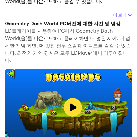
World(을)를 다운로드하고 즐길 수 있습니다.
컴퓨터에서 Geometry Dash World(을)를 실행하면 보다
더 보기
큰 화면에서 이용할 수 있으며, 마우스와 키보드로 앱을 이
Geometry Dash World PC버전에 대한 사진 및 영상
용하는 것이 화면을 터치하는 것보다 훨씬 빠릅니다. 동시에
LD플레이어를 사용하여 PC에서 Geometry Dash
기기의 배터리 문제에 대해 걱정할 필요가 없습니다.
World(을)를 다운로드하고 플레이하면 더 넓은 시야, 더 섬
세한 게임 화면, 더 멋진 전투 스킬과 이펙트를 즐길 수 있습
다중 인스턴스 및 멀티 컨트롤 기능을 통해 컴퓨터에서 여러
니다. 최적의 게임 경험은 모두 LDPlayer에서 이루어집니
애플리케이션과 계정을 동시에 이용할 수도 있습니다.
다.
또한 파일 전송 기능을 통해 이미지, 비디오 및 파일을 공유
하는 것도 매우 쉬워집니다.
컴퓨터에서 Geometry Dash World(을)를 다운로드하고
실행하여 큰 화면과 고화질의 PC 환경에서 즐기세요!
Geometry Dash is back with a brand new adventure!
New levels, new music, new monsters, new everything!
Flex your clicky finger as you jump, fly and flip your