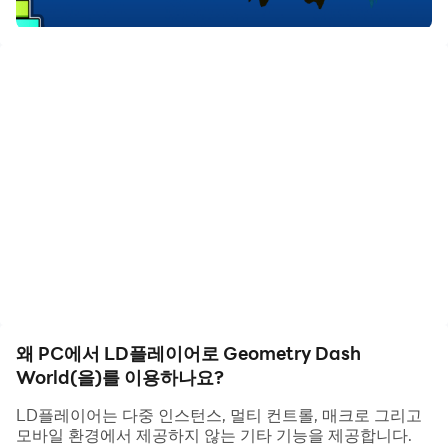
way through dark caves and spiky obstacles. Discover
the lands, play online levels and find the secrets hidden
within the World of Geometry Dash!
• Rhythm-based Action Platforming!
• Ten unique levels with music from Dex Arson,
Waterflame and F-777!
• Play daily quests and earn rewards!
• Play online levels created by the Geometry Dash
community!
• Unlock unique icons and colors to customize your
character!
• Fly rockets, flip gravity and much more!
왜 PC에서 LD플레이어로 Geometry Dash
• Use practice mode to sharpen your skills!
World(을)를 이용하나요?
• Challenge yourself with the near impossible!
LD플레이어는 다중 인스턴스, 멀티 컨트롤, 매크로 그리고
모바일 환경에서 제공하지 않는 기타 기능을 제공합니다.
Approved by RubRub \ (•◡•) /