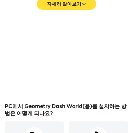
자세히 알아보기
고 프레임
영상 녹화
고 FPS 지원에, Geometry
Geometry Dash World에
Dash World의 게임 화면은
서의 경기 과정와 최종 결과
더 부드럽고 액션은 더 연속
를 쉽게 기록하여 운전 기술
적으로 표현되어
을 배우고 개선하는 데 도움
Geometry Dash World 게
이 되며, 다른 플레이어들과
임을 플레이하는 시각적 경
자신의 게임 하이라이트를
험과 몰입감을 향상시켰습
공유하는 데 도움이 됩니다
니다
PC에서 Geometry Dash World(을)를 설치하는 방
법은 어떻게 되나요?