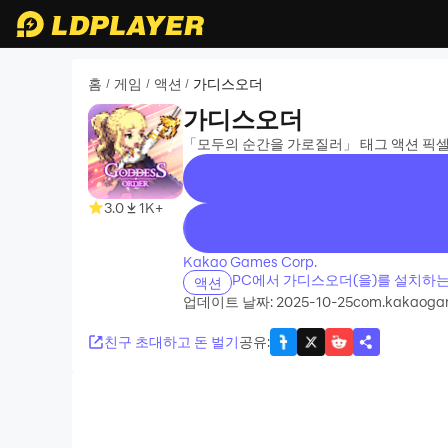
홈
게임
액션
가디스오더
/
/
/
가디스오더
「모두의 순간을 가로질러」 태그 액션 픽셀
3.0
1K+
recommend
Kakao Games Corp.
PC에서 가디스오더(을)를 설치하는
액션
업데이트 날짜: 2025-10-25
com.kakaoga
친구 초대하고 돈 벌기
공유
: