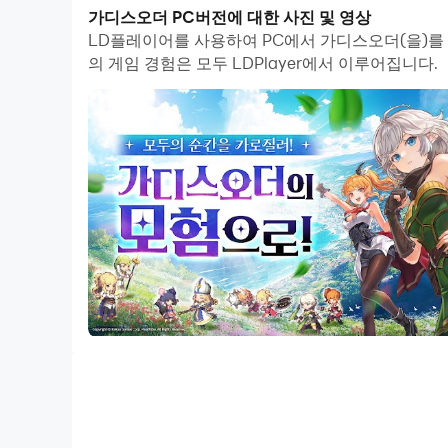
가디스오더 PC버전에 대한 사진 및 영상
전투는 단순한 오토 플레이가 아닌
이동, 회피, 가드
LD플레이어를 사용하여 PC에서 가디스오더(을)를 
심입니다.
의 게임 경험은 모두 LDPlayer에서 이루어집니다.
핵심 특징
픽셀 아트와 현대적인 연출의 조화
고해상도 픽셀 그래픽에 광원 효과와 연출을 더
3인 캐릭터 실시간 전환 시스템
전투 중 3명의 캐릭터를 자유롭게 전환하며 다양한
예를 들어, 근접 캐릭터로 적의 공격을 끊고 바
실력 중심의 전투 시스템
자동 전투가 없으며 단순한 전투력 경쟁이 아닌 
한 번의 회피 실수로도 파티 전멸이 발생할 수 있