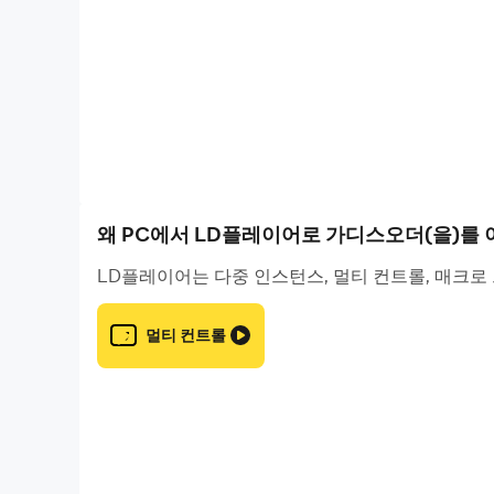
글로벌 서비스 지원
콜라보레이션 이벤트
서비스 초기에는 hololive와의 콜라보 이벤트가
게임 플레이 포인트
맵 탐험과 숨겨진 요소
왜 PC에서 LD플레이어로 가디스오더(을)를
스테이지에는 메인 스토리 외에도 숨겨진 퀘스트
LD플레이어는 다중 인스턴스, 멀티 컨트롤, 매크로
탐험 과정에서 발견되는 특별 챌린지를 클리어하면
멀티 컨트롤
캐릭터 육성과 전략적 파티 편성
각 캐릭터는 고유 스킬과 역할을 가지고 있으며, 레
공격, 보조, 제어 역할을 조합해 고난도 던전을 