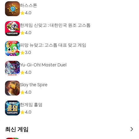
하스스톤
4.0
한게임 신맞고 : 대한민국 원조 고스톱
4.0
피망 뉴맞고: 고스톱 대표 맞고 게임
3.0
Yu-Gi-Oh! Master Duel
4.0
Slay the Spire
4.0
한게임 홀덤
4.0
최신 게임
to 