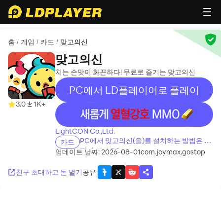
홈
게임
카드
맞고의신
/
/
/
맞고의신
치는 손맛이 화끈하다! 무료로 즐기는 맞고의신
PC에서 LD플레이어로 플레이
3.0
1K+
recommend
LightCON Co.,Ltd.
PC에서 맞고의신(을)를 설치하는 방법은 어
카드
떻게 되나요?
업데이트 날짜: 2026-08-01
com.joymax.gostop
친구 초대하고 돈 벌기
공유
: