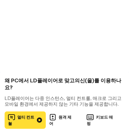
려요
- 레벨업 확장! 더욱 높은 레벨에 도달해 대박의 재미를 느껴
보세요!
🎴 실력과 운이 함께하는 랭킹전!
- 플레이 할수록 늘어나는 보상! 주간 랭킹전!
- 함께 할수록 더욱 짜릿하다! 팀 랭킹전 등장!
🎴 맞고의 신에서만 즐길 수 있는 다양한 이벤트와 아이템!
- 행운을 가져다주는 네잎 클로버를 미션을 통해 획득해보
세요.
왜 PC에서 LD플레이어로 맞고의신(을)를 이용하나
- 신규 컨텐츠! 복을 부르는 냥 저금통이 맞고의 신에 등장했
요?
어요!
- 맞고의 신에서만 경험할 수 있는 새로운 재미를 만나보세
LD플레이어는 다중 인스턴스, 멀티 컨트롤, 매크로 그리고
모바일 환경에서 제공하지 않는 기타 기능을 제공합니다.
요.
멀티 컨트
원격 제
키보드 매
🎴 쉽고 간편한 맞고, 누구나 즐길 수 있는 손쉬운 게임!
롤
어
핑
- 사랑스러운 캐릭터와 다양한 화투패로 짜릿하게 맞고 한