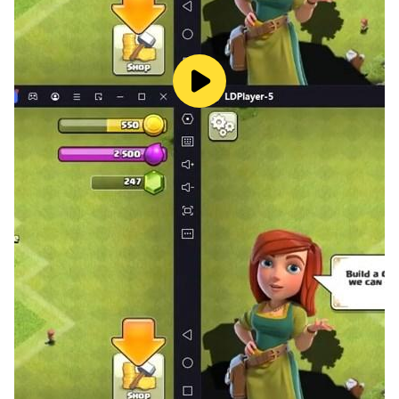
■ 접근권한 철회방법
- 운영체제 6.0 이상 : 설정 > 어플리케이션 관리자 > 앱 선
택 > 권한 > 접근권한 철회 가능
- 운영체제 6.0 미만 : 운영체제 특성상 접근권한 철회가 불
가능하므로, 앱 삭제로 철회 가능
ⓒ LightCON Co., Ltd. All Rights Reserved.
게임물 등급 분류 번호 제 CC-OM-160428-003 호
개발자 연락처 :
031-8039-6440 (영업시간 평일 10:00 ~ 19:00)
E-Mail : mg_cs@lightcon.net
----
개발자 연락처 :
(주)라이트컨 분당구 대왕판교로644번길 49, 4층 401호 일
부(삼평동, 위메이드타워)
성남시, 경기도 13493