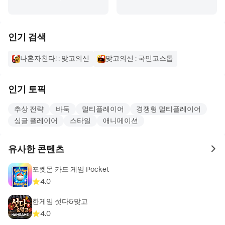
인기 검색
나혼자친다! : 맞고의신
맞고의신 : 국민고스톱
인기 토픽
추상 전략
바둑
멀티플레이어
경쟁형 멀티플레이어
싱글 플레이어
스타일
애니메이션
유사한 콘텐츠
to 
포켓몬 카드 게임 Pocket
4.0
한게임 섯다&맞고
4.0