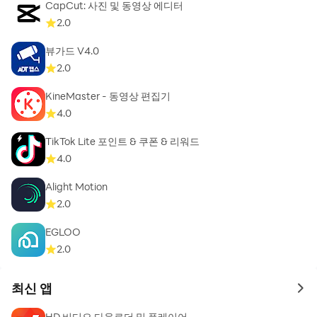
CapCut: 사진 및 동영상 에디터
2.0
필수 접근권한 안내
● 위치: 내 동영상과 라이브 스트리밍에 위치정보를 보다
뷰가드 V4.0
쉽게 연결할 수 있으며, 향상된 동영상 추천과 광고가 보여
2.0
지도록 도와줍니다. 나의 정확한 위치가 광고주와 절대 공유
KineMaster - 동영상 편집기
되지 않습니다.
4.0
선택 접근권한 안내*
●연락처: 내 연락처에 등록된 사람에게 동영상을 공유하는
TikTok Lite 포인트 & 쿠폰 & 리워드
데 필요
4.0
● 연락처(계정 가져오기): 계정에 로그인하는 데 필요합니
Alight Motion
다.
2.0
● 저장용량: 내 기기에 이미 저장되어 있는 동영상을 업로
드하는 데 필요
EGLOO
● 카메라: 앱에서 동영상을 만드는 데 필요
2.0
● 마이크: 동영상에 오디오를 포함하는 데 필.
● 알림: 비디오 및 활동 관련 알림을 전달하기 위한 목적
최신 앱
to 
● 통화: 앱에서 데이터 요금제 정보를 파악할 수 있습니다.
HD 비디오 다운로더 및 플레이어