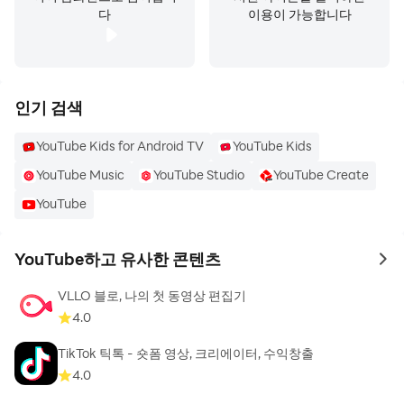
만 제공)
다
이용이 가능합니다
● 월간 유료 멤버십을 제공하는 채널에 가입하여 크리에이
터의 활동을 후원
● 채널 전용 혜택을 받고 커뮤니티의 일원이 되기
● 댓글 및 실시간 채팅에서 돋보이도록 사용자 이름 옆에
인기 검색
가입 기간별 배지 표시
YouTube Kids for Android TV
YouTube Kids
YouTube Music
YouTube Studio
YouTube Create
YouTube Premium으로 업그레이드(일부 국가에서만 제
공)
YouTube
● 다른 앱을 사용 중이거나 화면을 잠근 상태에서 광고 없
이 동영상 시청
YouTube하고 유사한 콘텐츠
to 
● 동영상을 저장하여 기내 또는 출퇴근 길과 같이 꼭 필요
한 순간에 감상
VLLO 블로, 나의 첫 동영상 편집기
● YouTube Premium을 사용하면 YouTube Music
4.0
Premium도 이용 가능
TikTok 틱톡 - 숏폼 영상, 크리에이터, 수익창출
4.0
국가에 따라 제공되지 않는 기능이 있을 수 있습니다.