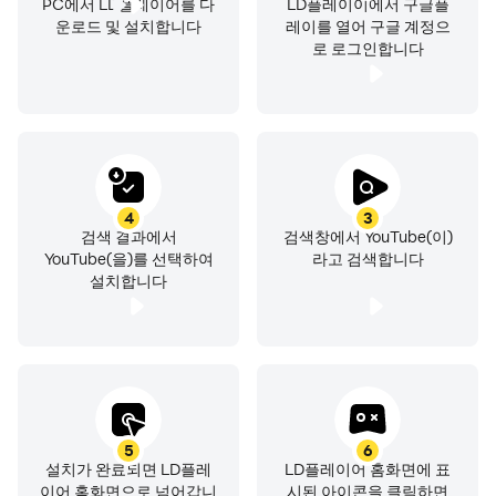
PC에서 LD플레이어를 다
LD플레이이에서 구글플
● 게시물, 스토리, Premieres 동영상, 실시간 스트림에서
운로드 및 설치합니다
레이를 열어 구글 계정으
로 로그인합니다
좋아하는 크리에이터의 소식 확인
● 댓글로 대화에 참여하고 크리에이터 및 다른 커뮤니티 회
원과 소통
휴대기기에서 콘텐츠 제작
● 앱에서 직접 동영상을 제작하거나 업로드
4
3
● 앱에서 바로 실시간 스트리밍하여 시청자와 실시간 소통
검색 결과에서
검색창에서 YouTube(이)
YouTube(을)를 선택하여
라고 검색합니다
나와 가족에게 적합한 시청 환경 찾기(일부 국가에서만 제
설치합니다
공)
● 가정마다 온라인 동영상에 대한 접근 방식이 다름.
youtube.com/myfamily에서 YouTube Kids 앱과
YouTube의 새로운 보호자 감독 환경 중 무엇을 선택하면
좋을지 자세히 알아보세요.
5
6
설치가 완료되면 LD플레
LD플레이어 홈화면에 표
채널 멤버십으로 좋아하는 크리에이터 후원(일부 국가에서
이어 홈화면으로 넘어갑니
시된 아이콘을 클릭하면