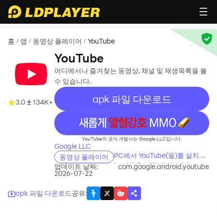
홈
앱
동영상 플레이어
YouTube
/
/
/
YouTube
어디에서나 즐겨찾는 동영상, 채널 및 재생목록을 볼
수 있습니다.
apk 파일 다운로드
3.0
134K+
recommend
YouTube의 공식 개발사는 Google LLC입니다.
Google LLC
PC에서 YouTube(을)를 설치하
동영상 플레이어
는 방법은 어떻게 되나요?
업데이트 날짜:
com.google.android.youtube
2026-07-22
apk 파일 다운로드
공유
: