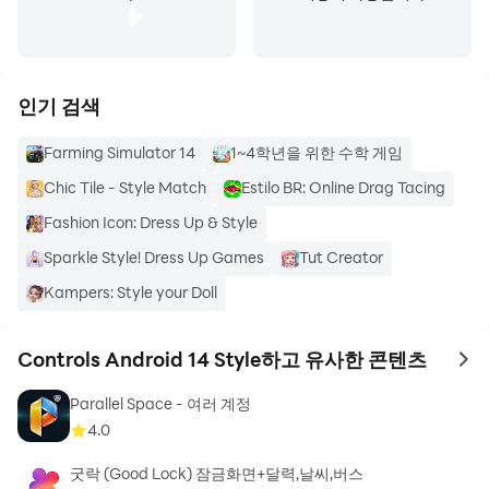
인기 검색
Farming Simulator 14
1~4학년을 위한 수학 게임
Chic Tile - Style Match
Estilo BR: Online Drag Tacing
Fashion Icon: Dress Up & Style
Sparkle Style! Dress Up Games
Tut Creator
Kampers: Style your Doll
Controls Android 14 Style하고 유사한 콘텐츠
to 
Parallel Space - 여러 계정
4.0
굿락 (Good Lock) 잠금화면+달력,날씨,버스