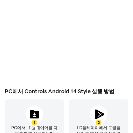
function like lock screen, take screen shot and show
power menu of mobile.
• READ_NOTIFICATION read notification to show
media control or notifications on lock screen.
• Bluetooth permission for earbuds and airpods
FEEDBACK
• If you have any problems while using this application,
please let us know we will check and update as soon
as possible.
Control Center Android 14 Style is designed to change
PC에서 Controls Android 14 Style 실행 방법
your top slide down control panel to give a new look.
Features
- Control buttons for 30 most used settings
- Notifications
1
2
- Wallpapers
PC에서 LD플레이어를 다
LD플레이이에서 구글플