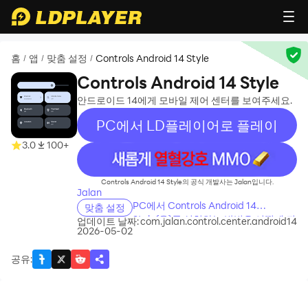
홈
앱
맞춤 설정
Controls Android 14 Style
/
/
/
Controls Android 14 Style
안드로이드 14에게 모바일 제어 센터를 보여주세요.
PC에서 LD플레이어로 플레이
3.0
100+
recommend
Controls Android 14 Style의 공식 개발사는 Jalan입니다.
Jalan
PC에서 Controls Android 14
맞춤 설정
Style(을)를 설치하는 방법은 어떻게 되
업데이트 날짜:
com.jalan.control.center.android14
2026-05-02
나요?
공유
: