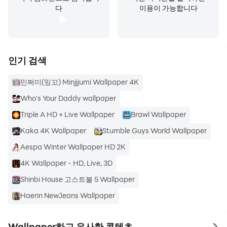
다
이용이 가능합니다
인기 검색
민쩌미(밍꼬) Minjjjumi Wallpaper 4K
Who's Your Daddy wallpaper
Triple A HD + Live Wallpaper
Brawl Wallpaper
Kaka 4K Wallpaper
Stumble Guys World Wallpaper
Aespa Winter Wallpaper HD 2K
4K Wallpaper - HD, Live, 3D
Shinbi House 고스트볼 5 Wallpaper
Haerin NewJeans Wallpaper
Wallpaper하고 유사한 콘텐츠